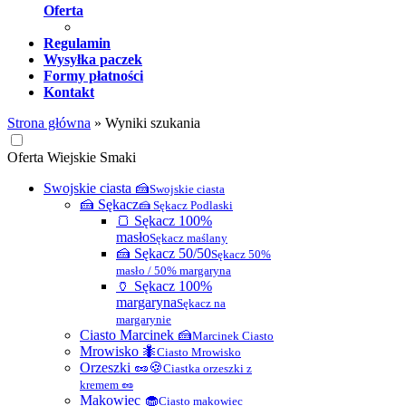
Oferta
Regulamin
Wysyłka paczek
Formy płatności
Kontakt
Strona główna
»
Wyniki szukania
Oferta Wiejskie Smaki
Swojskie ciasta 🍰
Swojskie ciasta
🍰 Sękacz
🍰 Sękacz Podlaski
🍞 Sękacz 100%
masło
Sękacz maślany
🍰 Sękacz 50/50
Sękacz 50%
masło / 50% margaryna
🏺 Sękacz 100%
margaryna
Sękacz na
margarynie
Ciasto Marcinek 🍰
Marcinek Ciasto
Mrowisko 🐜
Ciasto Mrowisko
Orzeszki 🥜🍪
Ciastka orzeszki z
kremem 🥜
Makowiec 🧁
Ciasto makowiec