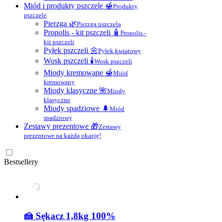
Miód i produkty pszczele 🍯
Produkty
pszczele
Pierzga 🌿
Pierzga pszczela
Propolis - kit pszczeli 🧴
Propolis -
kit pszczeli
Pyłek pszczeli 🌼
Pyłek kwiatowy
Wosk pszczeli 🕯
Wosk pszczeli
Miody kremowane 🍯
Miód
kremowany
Miody klasyczne 🌺
Miody
klasyczne
Miody spadziowe 🌲
Miód
spadziowy
Zestawy prezentowe 🎁
Zestawy
prezentowe na każdą okazję!
Bestsellery
🍰 Sękacz 1,8kg 100%