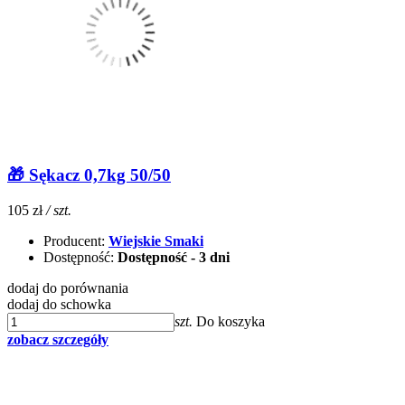
🎁 Sękacz 0,7kg 50/50
105 zł
/ szt.
Producent:
Wiejskie Smaki
Dostępność:
Dostępność - 3 dni
dodaj do porównania
dodaj do schowka
szt.
Do koszyka
zobacz szczegóły