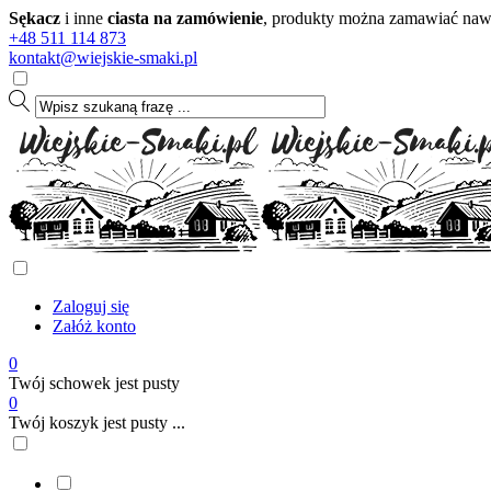
Sękacz
i inne
ciasta na zamówienie
, produkty można zamawiać nawet
+48 511 114 873
kontakt@wiejskie-smaki.pl
Zaloguj się
Załóż konto
0
Twój schowek jest pusty
0
Twój koszyk jest pusty ...