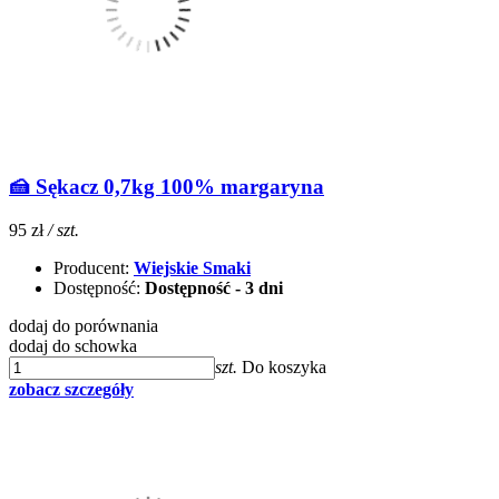
🍰 Sękacz 0,7kg 100% margaryna
95 zł
/ szt.
Producent:
Wiejskie Smaki
Dostępność:
Dostępność - 3 dni
dodaj do porównania
dodaj do schowka
szt.
Do koszyka
zobacz szczegóły