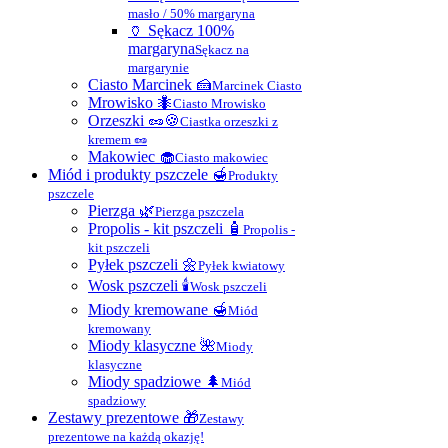
masło / 50% margaryna
🏺 Sękacz 100%
margaryna
Sękacz na
margarynie
Ciasto Marcinek 🍰
Marcinek Ciasto
Mrowisko 🐜
Ciasto Mrowisko
Orzeszki 🥜🍪
Ciastka orzeszki z
kremem 🥜
Makowiec 🧁
Ciasto makowiec
Miód i produkty pszczele 🍯
Produkty
pszczele
Pierzga 🌿
Pierzga pszczela
Propolis - kit pszczeli 🧴
Propolis -
kit pszczeli
Pyłek pszczeli 🌼
Pyłek kwiatowy
Wosk pszczeli 🕯
Wosk pszczeli
Miody kremowane 🍯
Miód
kremowany
Miody klasyczne 🌺
Miody
klasyczne
Miody spadziowe 🌲
Miód
spadziowy
Zestawy prezentowe 🎁
Zestawy
prezentowe na każdą okazję!