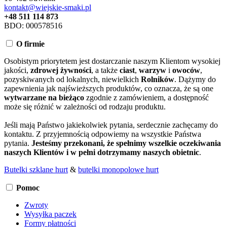
kontakt@wiejskie-smaki.pl
+48 511 114 873
BDO: 000578516
O firmie
Osobistym priorytetem jest dostarczanie naszym Klientom wysokiej
jakości,
zdrowej żywności
, a także
ciast
,
warzyw
i
owoców
,
pozyskiwanych od lokalnych, niewielkich
Rolników
. Dążymy do
zapewnienia jak najświeższych produktów, co oznacza, że są one
wytwarzane na bieżąco
zgodnie z zamówieniem, a dostępność
może się różnić w zależności od rodzaju produktu.
Jeśli mają Państwo jakiekolwiek pytania, serdecznie zachęcamy do
kontaktu. Z przyjemnością odpowiemy na wszystkie Państwa
pytania.
Jesteśmy przekonani, że spełnimy wszelkie oczekiwania
naszych Klientów i w pełni dotrzymamy naszych obietnic
.
Butelki szklane hurt
&
butelki monopolowe hurt
Pomoc
Zwroty
Wysyłka paczek
Formy płatności