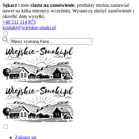
Sękacz
i inne
ciasta na zamówienie
, produkty można zamawiać
nawet na kilka miesięcy wcześniej. Wystarczy złożyć zamówienie i
określić datę wysyłki.
+48 511 114 873
kontakt@wiejskie-smaki.pl
Zaloguj się