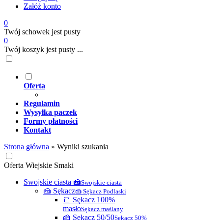
Załóż konto
0
Twój schowek jest pusty
0
Twój koszyk jest pusty ...
Oferta
Regulamin
Wysyłka paczek
Formy płatności
Kontakt
Strona główna
»
Wyniki szukania
Oferta Wiejskie Smaki
Swojskie ciasta 🍰
Swojskie ciasta
🍰 Sękacz
🍰 Sękacz Podlaski
🍞 Sękacz 100%
masło
Sękacz maślany
🍰 Sękacz 50/50
Sękacz 50%