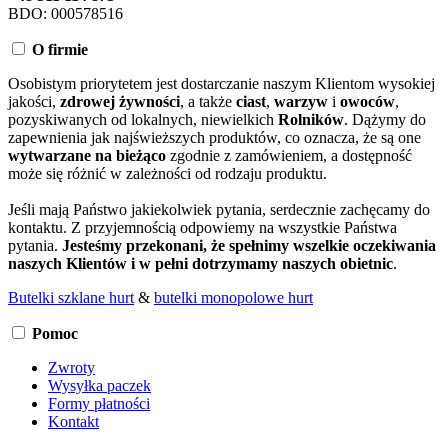
BDO: 000578516
O firmie
Osobistym priorytetem jest dostarczanie naszym Klientom wysokiej
jakości,
zdrowej żywności
, a także
ciast
,
warzyw
i
owoców
,
pozyskiwanych od lokalnych, niewielkich
Rolników
. Dążymy do
zapewnienia jak najświeższych produktów, co oznacza, że są one
wytwarzane na bieżąco
zgodnie z zamówieniem, a dostępność
może się różnić w zależności od rodzaju produktu.
Jeśli mają Państwo jakiekolwiek pytania, serdecznie zachęcamy do
kontaktu. Z przyjemnością odpowiemy na wszystkie Państwa
pytania.
Jesteśmy przekonani, że spełnimy wszelkie oczekiwania
naszych Klientów i w pełni dotrzymamy naszych obietnic
.
Butelki szklane hurt
&
butelki monopolowe hurt
Pomoc
Zwroty
Wysyłka paczek
Formy płatności
Kontakt