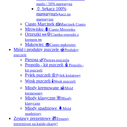
masło / 50% margaryna
🏺 Sękacz 100%
margaryna
Sękacz na
margarynie
Ciasto Marcinek 🍰
Marcinek Ciasto
Mrowisko 🐜
Ciasto Mrowisko
Orzeszki 🥜🍪
Ciastka orzeszki z
kremem 🥜
Makowiec 🧁
Ciasto makowiec
Miód i produkty pszczele 🍯
Produkty
pszczele
Pierzga 🌿
Pierzga pszczela
Propolis - kit pszczeli 🧴
Propolis -
kit pszczeli
Pyłek pszczeli 🌼
Pyłek kwiatowy
Wosk pszczeli 🕯
Wosk pszczeli
Miody kremowane 🍯
Miód
kremowany
Miody klasyczne 🌺
Miody
klasyczne
Miody spadziowe 🌲
Miód
spadziowy
Zestawy prezentowe 🎁
Zestawy
prezentowe na każdą okazję!