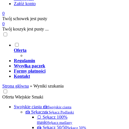
Załóż konto
0
Twój schowek jest pusty
0
Twój koszyk jest pusty ...
Oferta
Regulamin
Wysyłka paczek
Formy płatności
Kontakt
Strona główna
»
Wyniki szukania
Oferta Wiejskie Smaki
Swojskie ciasta 🍰
Swojskie ciasta
🍰 Sękacz
🍰 Sękacz Podlaski
🍞 Sękacz 100%
masło
Sękacz maślany
🍰 Sękacz 50/50
Sękacz 50%