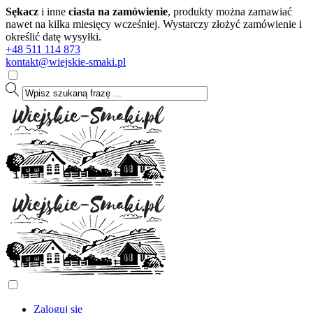
Sękacz
i inne
ciasta na zamówienie
, produkty można zamawiać
nawet na kilka miesięcy wcześniej. Wystarczy złożyć zamówienie i
określić datę wysyłki.
+48 511 114 873
kontakt@wiejskie-smaki.pl
Zaloguj się