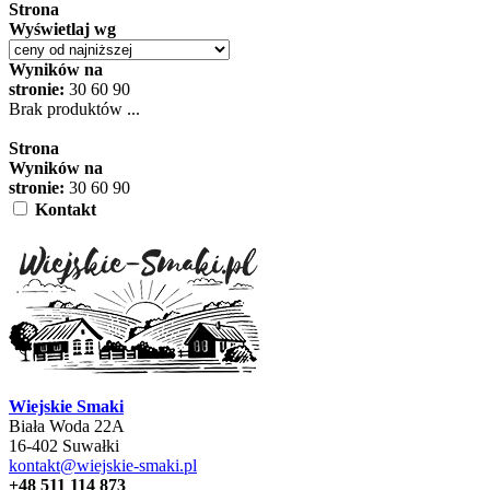
Strona
Wyświetlaj wg
Wyników na
stronie:
30
60
90
Brak produktów ...
Strona
Wyników na
stronie:
30
60
90
Kontakt
Wiejskie Smaki
Biała Woda 22A
16-402 Suwałki
kontakt@wiejskie-smaki.pl
+48 511 114 873