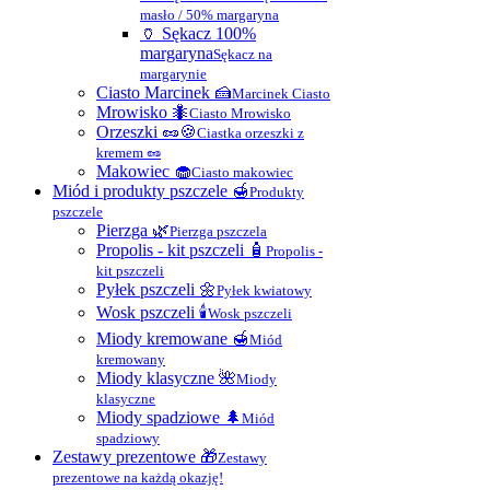
masło / 50% margaryna
🏺 Sękacz 100%
margaryna
Sękacz na
margarynie
Ciasto Marcinek 🍰
Marcinek Ciasto
Mrowisko 🐜
Ciasto Mrowisko
Orzeszki 🥜🍪
Ciastka orzeszki z
kremem 🥜
Makowiec 🧁
Ciasto makowiec
Miód i produkty pszczele 🍯
Produkty
pszczele
Pierzga 🌿
Pierzga pszczela
Propolis - kit pszczeli 🧴
Propolis -
kit pszczeli
Pyłek pszczeli 🌼
Pyłek kwiatowy
Wosk pszczeli 🕯
Wosk pszczeli
Miody kremowane 🍯
Miód
kremowany
Miody klasyczne 🌺
Miody
klasyczne
Miody spadziowe 🌲
Miód
spadziowy
Zestawy prezentowe 🎁
Zestawy
prezentowe na każdą okazję!