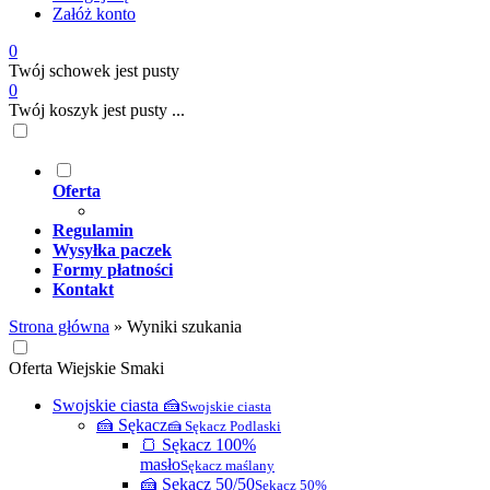
Załóż konto
0
Twój schowek jest pusty
0
Twój koszyk jest pusty ...
Oferta
Regulamin
Wysyłka paczek
Formy płatności
Kontakt
Strona główna
»
Wyniki szukania
Oferta Wiejskie Smaki
Swojskie ciasta 🍰
Swojskie ciasta
🍰 Sękacz
🍰 Sękacz Podlaski
🍞 Sękacz 100%
masło
Sękacz maślany
🍰 Sękacz 50/50
Sękacz 50%