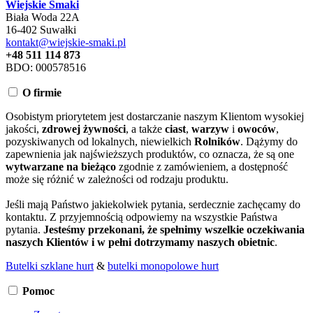
Wiejskie Smaki
Biała Woda 22A
16-402 Suwałki
kontakt@wiejskie-smaki.pl
+48 511 114 873
BDO: 000578516
O firmie
Osobistym priorytetem jest dostarczanie naszym Klientom wysokiej
jakości,
zdrowej żywności
, a także
ciast
,
warzyw
i
owoców
,
pozyskiwanych od lokalnych, niewielkich
Rolników
. Dążymy do
zapewnienia jak najświeższych produktów, co oznacza, że są one
wytwarzane na bieżąco
zgodnie z zamówieniem, a dostępność
może się różnić w zależności od rodzaju produktu.
Jeśli mają Państwo jakiekolwiek pytania, serdecznie zachęcamy do
kontaktu. Z przyjemnością odpowiemy na wszystkie Państwa
pytania.
Jesteśmy przekonani, że spełnimy wszelkie oczekiwania
naszych Klientów i w pełni dotrzymamy naszych obietnic
.
Butelki szklane hurt
&
butelki monopolowe hurt
Pomoc