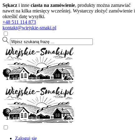
Sękacz
i inne
ciasta na zamówienie
, produkty można zamawiać
nawet na kilka miesięcy wcześniej. Wystarczy złożyć zamówienie i
określić datę wysyłki.
+48 511 114 873
kontakt@wiejskie-smaki.pl
Zaloguj się