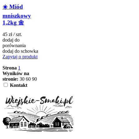
☀️ Miód
mniszkowy
1,2kg 🌼
45 zł
/ szt.
dodaj do
porównania
dodaj do schowka
Zapytaj o produkt
Strona
1
Wyników na
stronie:
30
60
90
Kontakt