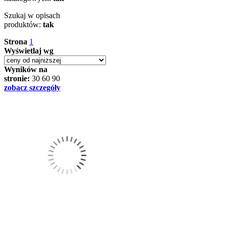
Szukaj w opisach
produktów:
tak
Strona
1
Wyświetlaj wg
Wyników na
stronie:
30
60
90
zobacz szczegóły