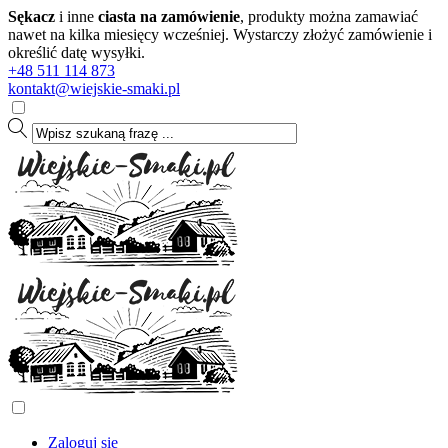
Sękacz
i inne
ciasta na zamówienie
, produkty można zamawiać
nawet na kilka miesięcy wcześniej. Wystarczy złożyć zamówienie i
określić datę wysyłki.
+48 511 114 873
kontakt@wiejskie-smaki.pl
Zaloguj się