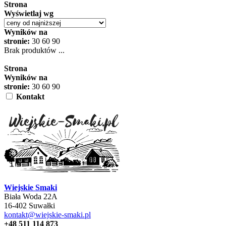
Strona
Wyświetlaj wg
Wyników na
stronie:
30
60
90
Brak produktów ...
Strona
Wyników na
stronie:
30
60
90
Kontakt
Wiejskie Smaki
Biała Woda 22A
16-402 Suwałki
kontakt@wiejskie-smaki.pl
+48 511 114 873