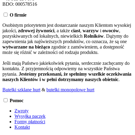
BDO: 000578516
O firmie
Osobistym priorytetem jest dostarczanie naszym Klientom wysokiej
jakości,
zdrowej żywności
, a także
ciast
,
warzyw
i
owoców
,
pozyskiwanych od lokalnych, niewielkich
Rolników
. Dążymy do
zapewnienia jak najświeższych produktów, co oznacza, że są one
wytwarzane na bieżąco
zgodnie z zamówieniem, a dostępność
może się różnić w zależności od rodzaju produktu.
Jeśli mają Państwo jakiekolwiek pytania, serdecznie zachęcamy do
kontaktu. Z przyjemnością odpowiemy na wszystkie Państwa
pytania.
Jesteśmy przekonani, że spełnimy wszelkie oczekiwania
naszych Klientów i w pełni dotrzymamy naszych obietnic
.
Butelki szklane hurt
&
butelki monopolowe hurt
Pomoc
Zwroty
Wysyłka paczek
Formy płatności
Kontakt