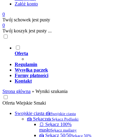
Załóż konto
0
Twój schowek jest pusty
0
Twój koszyk jest pusty ...
Oferta
Regulamin
Wysyłka paczek
Formy płatności
Kontakt
Strona główna
»
Wyniki szukania
Oferta Wiejskie Smaki
Swojskie ciasta 🍰
Swojskie ciasta
🍰 Sękacz
🍰 Sękacz Podlaski
🍞 Sękacz 100%
masło
Sękacz maślany
🍰 Sękacz 50/50
Sękacz 50%