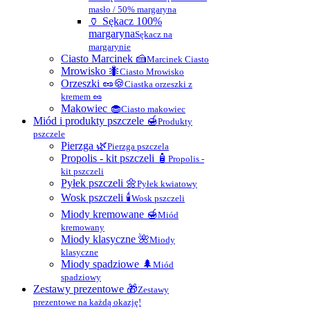
masło / 50% margaryna
🏺 Sękacz 100%
margaryna
Sękacz na
margarynie
Ciasto Marcinek 🍰
Marcinek Ciasto
Mrowisko 🐜
Ciasto Mrowisko
Orzeszki 🥜🍪
Ciastka orzeszki z
kremem 🥜
Makowiec 🧁
Ciasto makowiec
Miód i produkty pszczele 🍯
Produkty
pszczele
Pierzga 🌿
Pierzga pszczela
Propolis - kit pszczeli 🧴
Propolis -
kit pszczeli
Pyłek pszczeli 🌼
Pyłek kwiatowy
Wosk pszczeli 🕯
Wosk pszczeli
Miody kremowane 🍯
Miód
kremowany
Miody klasyczne 🌺
Miody
klasyczne
Miody spadziowe 🌲
Miód
spadziowy
Zestawy prezentowe 🎁
Zestawy
prezentowe na każdą okazję!