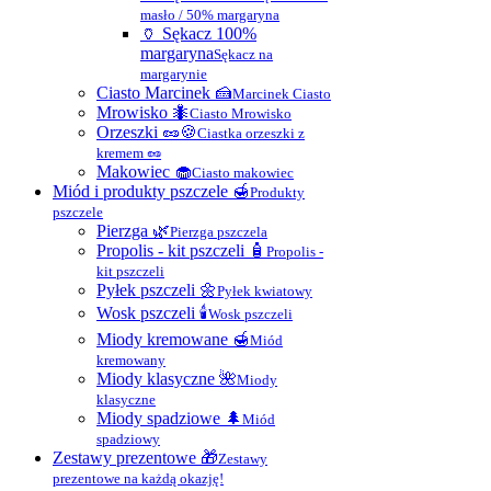
masło / 50% margaryna
🏺 Sękacz 100%
margaryna
Sękacz na
margarynie
Ciasto Marcinek 🍰
Marcinek Ciasto
Mrowisko 🐜
Ciasto Mrowisko
Orzeszki 🥜🍪
Ciastka orzeszki z
kremem 🥜
Makowiec 🧁
Ciasto makowiec
Miód i produkty pszczele 🍯
Produkty
pszczele
Pierzga 🌿
Pierzga pszczela
Propolis - kit pszczeli 🧴
Propolis -
kit pszczeli
Pyłek pszczeli 🌼
Pyłek kwiatowy
Wosk pszczeli 🕯
Wosk pszczeli
Miody kremowane 🍯
Miód
kremowany
Miody klasyczne 🌺
Miody
klasyczne
Miody spadziowe 🌲
Miód
spadziowy
Zestawy prezentowe 🎁
Zestawy
prezentowe na każdą okazję!