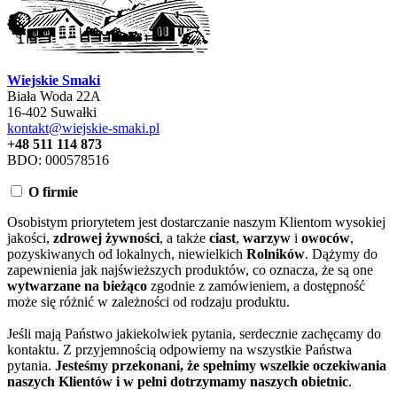
Wiejskie Smaki
Biała Woda 22A
16-402 Suwałki
kontakt@wiejskie-smaki.pl
+48 511 114 873
BDO: 000578516
O firmie
Osobistym priorytetem jest dostarczanie naszym Klientom wysokiej
jakości,
zdrowej żywności
, a także
ciast
,
warzyw
i
owoców
,
pozyskiwanych od lokalnych, niewielkich
Rolników
. Dążymy do
zapewnienia jak najświeższych produktów, co oznacza, że są one
wytwarzane na bieżąco
zgodnie z zamówieniem, a dostępność
może się różnić w zależności od rodzaju produktu.
Jeśli mają Państwo jakiekolwiek pytania, serdecznie zachęcamy do
kontaktu. Z przyjemnością odpowiemy na wszystkie Państwa
pytania.
Jesteśmy przekonani, że spełnimy wszelkie oczekiwania
naszych Klientów i w pełni dotrzymamy naszych obietnic
.