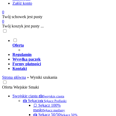
Załóż konto
0
Twój schowek jest pusty
0
Twój koszyk jest pusty ...
Oferta
Regulamin
Wysyłka paczek
Formy płatności
Kontakt
Strona główna
»
Wyniki szukania
Oferta Wiejskie Smaki
Swojskie ciasta 🍰
Swojskie ciasta
🍰 Sękacz
🍰 Sękacz Podlaski
🍞 Sękacz 100%
masło
Sękacz maślany
🍰 Sękacz 50/50
Sękacz 50%