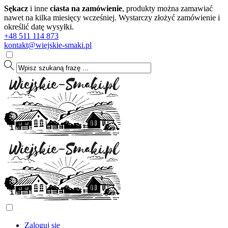
Sękacz
i inne
ciasta na zamówienie
, produkty można zamawiać
nawet na kilka miesięcy wcześniej. Wystarczy złożyć zamówienie i
określić datę wysyłki.
+48 511 114 873
kontakt@wiejskie-smaki.pl
Zaloguj się