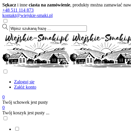
Sękacz
i inne
ciasta na zamówienie
, produkty można zamawiać nawet
+48 511 114 873
kontakt@wiejskie-smaki.pl
Zaloguj się
Załóż konto
0
Twój schowek jest pusty
0
Twój koszyk jest pusty ...