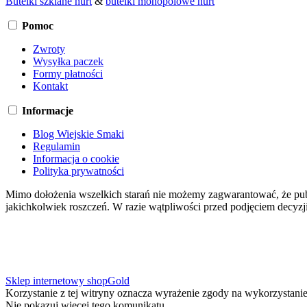
Butelki szklane hurt
&
butelki monopolowe hurt
Pomoc
Zwroty
Wysyłka paczek
Formy płatności
Kontakt
Informacje
Blog Wiejskie Smaki
Regulamin
Informacja o cookie
Polityka prywatności
Mimo dołożenia wszelkich starań nie możemy zagwarantować, że publ
jakichkolwiek roszczeń. W razie wątpliwości przed podjęciem decyzji
Sklep internetowy shopGold
Korzystanie z tej witryny oznacza wyrażenie zgody na wykorzystanie
Nie pokazuj więcej tego komunikatu