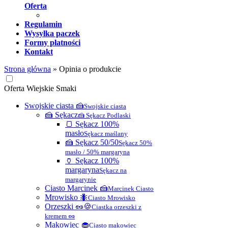
Oferta
Regulamin
Wysyłka paczek
Formy płatności
Kontakt
Strona główna
»
Opinia o produkcie
Oferta Wiejskie Smaki
Swojskie ciasta 🍰
Swojskie ciasta
🍰 Sękacz
🍰 Sękacz Podlaski
🍞 Sękacz 100%
masło
Sękacz maślany
🍰 Sękacz 50/50
Sękacz 50%
masło / 50% margaryna
🏺 Sękacz 100%
margaryna
Sękacz na
margarynie
Ciasto Marcinek 🍰
Marcinek Ciasto
Mrowisko 🐜
Ciasto Mrowisko
Orzeszki 🥜🍪
Ciastka orzeszki z
kremem 🥜
Makowiec 🧁
Ciasto makowiec