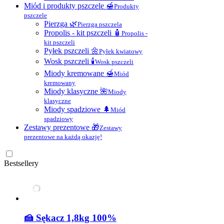
Miód i produkty pszczele 🍯
Produkty
pszczele
Pierzga 🌿
Pierzga pszczela
Propolis - kit pszczeli 🧴
Propolis -
kit pszczeli
Pyłek pszczeli 🌼
Pyłek kwiatowy
Wosk pszczeli 🕯
Wosk pszczeli
Miody kremowane 🍯
Miód
kremowany
Miody klasyczne 🌺
Miody
klasyczne
Miody spadziowe 🌲
Miód
spadziowy
Zestawy prezentowe 🎁
Zestawy
prezentowe na każdą okazję!
Bestsellery
🍰 Sękacz 1,8kg 100%