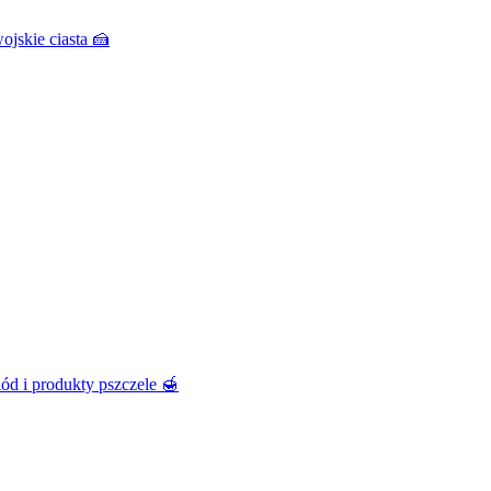
ojskie ciasta 🍰
ód i produkty pszczele 🍯