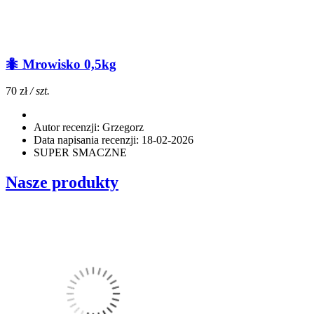
🐜 Mrowisko 0,5kg
70 zł
/ szt.
Autor recenzji:
Grzegorz
Data napisania recenzji:
18-02-2026
SUPER SMACZNE
Nasze produkty