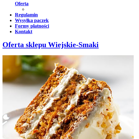
Oferta
Regulamin
Wysyłka paczek
Formy płatności
Kontakt
Oferta sklepu Wiejskie-Smaki