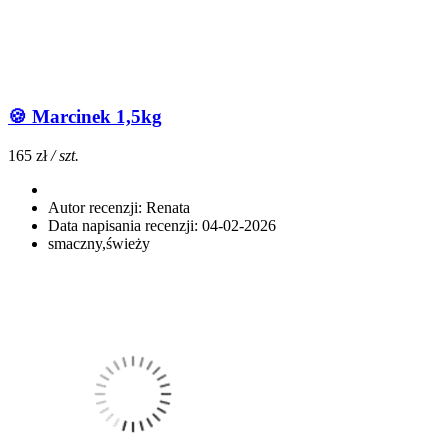
🍪 Marcinek 1,5kg
165 zł
/ szt.
Autor recenzji:
Renata
Data napisania recenzji:
04-02-2026
smaczny,świeży