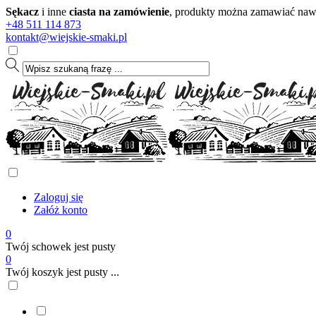
Sękacz
i inne
ciasta na zamówienie
, produkty można zamawiać nawet
+48 511 114 873
kontakt@wiejskie-smaki.pl
Zaloguj się
Załóż konto
0
Twój schowek jest pusty
0
Twój koszyk jest pusty ...