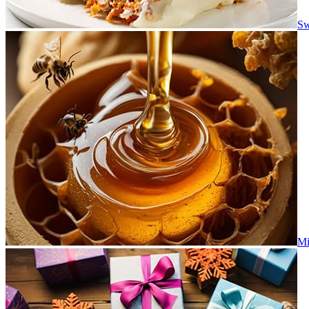
Sw
Mi