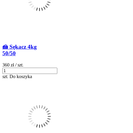
🍰 Sękacz 4kg
50/50
360 zł
/ szt.
szt.
Do koszyka