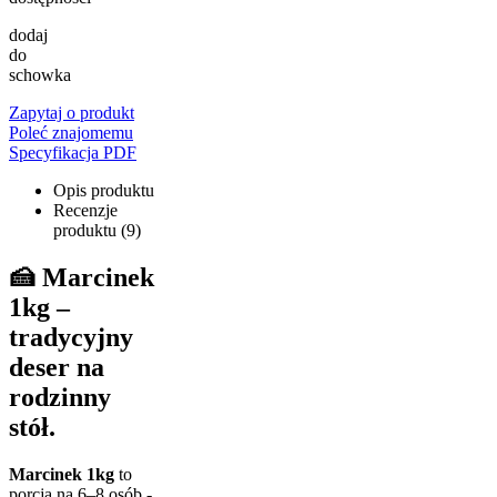
dodaj
do
schowka
Zapytaj o produkt
Poleć znajomemu
Specyfikacja PDF
Opis produktu
Recenzje
produktu (9)
🍰 Marcinek
1kg –
tradycyjny
deser na
rodzinny
stół.
Marcinek 1kg
to
porcja na 6–8 osób -