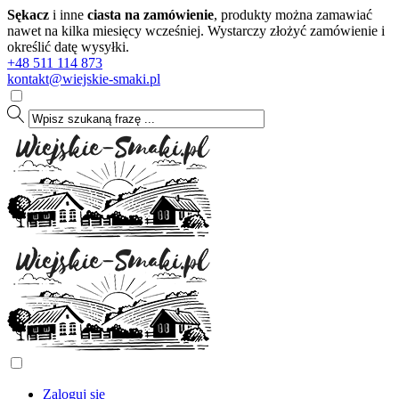
Sękacz
i inne
ciasta na zamówienie
, produkty można zamawiać
nawet na kilka miesięcy wcześniej. Wystarczy złożyć zamówienie i
określić datę wysyłki.
+48 511 114 873
kontakt@wiejskie-smaki.pl
Zaloguj się