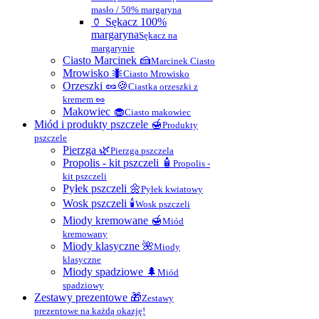
masło / 50% margaryna
🏺 Sękacz 100%
margaryna
Sękacz na
margarynie
Ciasto Marcinek 🍰
Marcinek Ciasto
Mrowisko 🐜
Ciasto Mrowisko
Orzeszki 🥜🍪
Ciastka orzeszki z
kremem 🥜
Makowiec 🧁
Ciasto makowiec
Miód i produkty pszczele 🍯
Produkty
pszczele
Pierzga 🌿
Pierzga pszczela
Propolis - kit pszczeli 🧴
Propolis -
kit pszczeli
Pyłek pszczeli 🌼
Pyłek kwiatowy
Wosk pszczeli 🕯
Wosk pszczeli
Miody kremowane 🍯
Miód
kremowany
Miody klasyczne 🌺
Miody
klasyczne
Miody spadziowe 🌲
Miód
spadziowy
Zestawy prezentowe 🎁
Zestawy
prezentowe na każdą okazję!