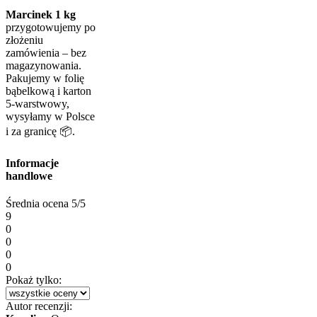
Marcinek 1 kg
przygotowujemy po
złożeniu
zamówienia – bez
magazynowania.
Pakujemy w folię
bąbelkową i karton
5-warstwowy,
wysyłamy w Polsce
i za granicę 📦.
Informacje
handlowe
Średnia ocena
5/5
9
0
0
0
0
Pokaż tylko:
Autor recenzji: