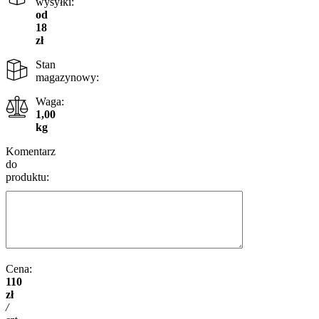
wysyłki:
od
18
zł
Stan
magazynowy:
Waga:
1,00
kg
Komentarz
do
produktu:
Cena:
110
zł
/