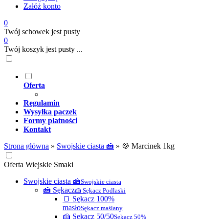
Załóż konto
0
Twój schowek jest pusty
0
Twój koszyk jest pusty ...
Oferta
Regulamin
Wysyłka paczek
Formy płatności
Kontakt
Strona główna
»
Swojskie ciasta 🍰
»
🍪 Marcinek 1kg
Oferta Wiejskie Smaki
Swojskie ciasta 🍰
Swojskie ciasta
🍰 Sękacz
🍰 Sękacz Podlaski
🍞 Sękacz 100%
masło
Sękacz maślany
🍰 Sękacz 50/50
Sękacz 50%