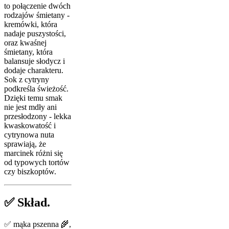
to połączenie dwóch
rodzajów śmietany -
kremówki, która
nadaje puszystości,
oraz kwaśnej
śmietany, która
balansuje słodycz i
dodaje charakteru.
Sok z cytryny
podkreśla świeżość.
Dzięki temu smak
nie jest mdły ani
przesłodzony - lekka
kwaskowatość i
cytrynowa nuta
sprawiają, że
marcinek różni się
od typowych tortów
czy biszkoptów.
✅ Skład.
✅ mąka pszenna 🌾,