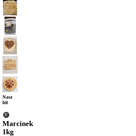
Nasz
hit
🍪
Marcinek
1kg