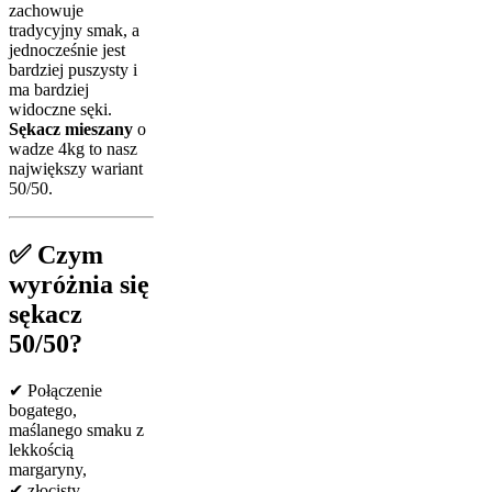
zachowuje
tradycyjny smak, a
jednocześnie jest
bardziej puszysty i
ma bardziej
widoczne sęki.
Sękacz mieszany
o
wadze 4kg to nasz
największy wariant
50/50.
✅ Czym
wyróżnia się
sękacz
50/50?
✔ Połączenie
bogatego,
maślanego smaku z
lekkością
margaryny,
✔ złocisty,