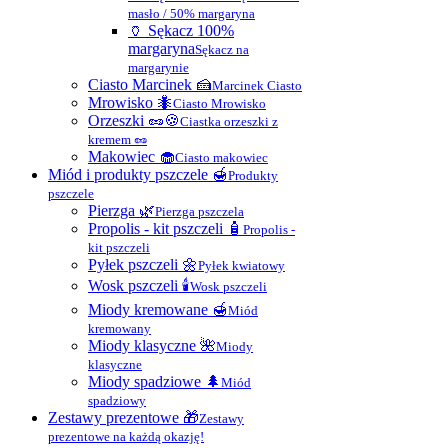
masło / 50% margaryna
🏺 Sękacz 100%
margaryna
Sękacz na
margarynie
Ciasto Marcinek 🍰
Marcinek Ciasto
Mrowisko 🐜
Ciasto Mrowisko
Orzeszki 🥜🍪
Ciastka orzeszki z
kremem 🥜
Makowiec 🧁
Ciasto makowiec
Miód i produkty pszczele 🍯
Produkty
pszczele
Pierzga 🌿
Pierzga pszczela
Propolis - kit pszczeli 🧴
Propolis -
kit pszczeli
Pyłek pszczeli 🌼
Pyłek kwiatowy
Wosk pszczeli 🕯
Wosk pszczeli
Miody kremowane 🍯
Miód
kremowany
Miody klasyczne 🌺
Miody
klasyczne
Miody spadziowe 🌲
Miód
spadziowy
Zestawy prezentowe 🎁
Zestawy
prezentowe na każdą okazję!