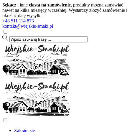
Sękacz
i inne
ciasta na zamówienie
, produkty można zamawiać
nawet na kilka miesięcy wcześniej. Wystarczy złożyć zamówienie i
określić datę wysyłki.
+48 511 114 873
kontakt@wiejskie-smaki.pl
Zaloguj się