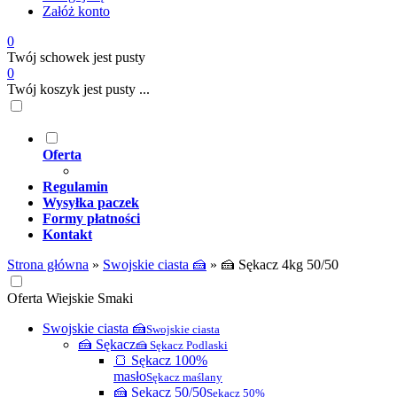
Załóż konto
0
Twój schowek jest pusty
0
Twój koszyk jest pusty ...
Oferta
Regulamin
Wysyłka paczek
Formy płatności
Kontakt
Strona główna
»
Swojskie ciasta 🍰
»
🍰 Sękacz 4kg 50/50
Oferta Wiejskie Smaki
Swojskie ciasta 🍰
Swojskie ciasta
🍰 Sękacz
🍰 Sękacz Podlaski
🍞 Sękacz 100%
masło
Sękacz maślany
🍰 Sękacz 50/50
Sękacz 50%