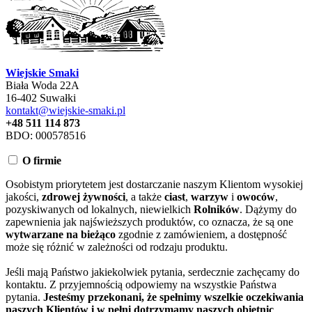
Wiejskie Smaki
Biała Woda 22A
16-402 Suwałki
kontakt@wiejskie-smaki.pl
+48 511 114 873
BDO: 000578516
O firmie
Osobistym priorytetem jest dostarczanie naszym Klientom wysokiej
jakości,
zdrowej żywności
, a także
ciast
,
warzyw
i
owoców
,
pozyskiwanych od lokalnych, niewielkich
Rolników
. Dążymy do
zapewnienia jak najświeższych produktów, co oznacza, że są one
wytwarzane na bieżąco
zgodnie z zamówieniem, a dostępność
może się różnić w zależności od rodzaju produktu.
Jeśli mają Państwo jakiekolwiek pytania, serdecznie zachęcamy do
kontaktu. Z przyjemnością odpowiemy na wszystkie Państwa
pytania.
Jesteśmy przekonani, że spełnimy wszelkie oczekiwania
naszych Klientów i w pełni dotrzymamy naszych obietnic
.