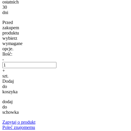
ostatnich
30
dni
Przed
zakupem
produktu
wybierz
wymagane
opcje.
Ilość:
-
+
szt.
Dodaj
do
koszyka
dodaj
do
schowka
Zapytaj o produkt
Poleć znajomemu