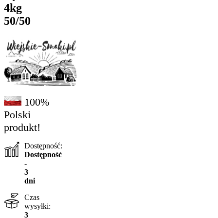
4kg
50/50
100%
Polski
produkt!
Dostępność:
Dostępność
-
3
dni
Czas
wysyłki:
3