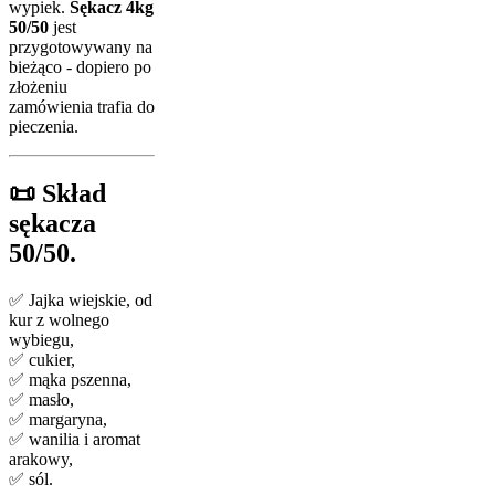
wypiek.
Sękacz 4kg
50/50
jest
przygotowywany na
bieżąco - dopiero po
złożeniu
zamówienia trafia do
pieczenia.
📜 Skład
sękacza
50/50.
✅ Jajka wiejskie, od
kur z wolnego
wybiegu,
✅ cukier,
✅ mąka pszenna,
✅ masło,
✅ margaryna,
✅ wanilia i aromat
arakowy,
✅ sól.