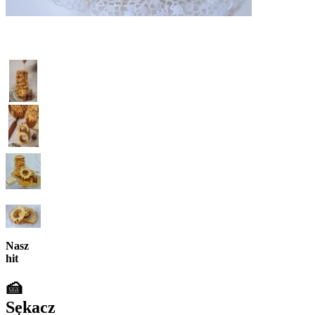
Nasz
hit
🍰
Sękacz