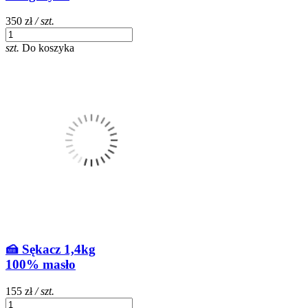
350 zł
/ szt.
szt.
Do koszyka
🍰 Sękacz 1,4kg
100% masło
155 zł
/ szt.