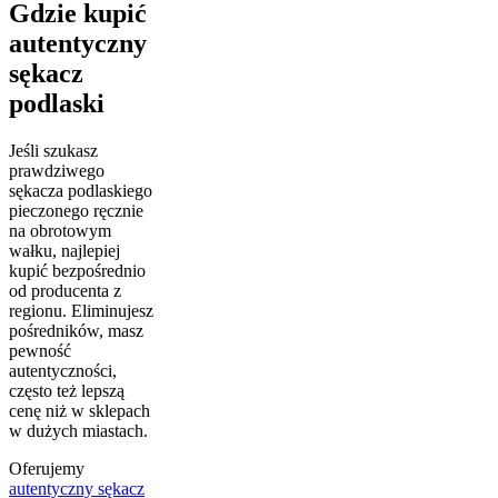
Gdzie kupić
autentyczny
sękacz
podlaski
Jeśli szukasz
prawdziwego
sękacza podlaskiego
pieczonego ręcznie
na obrotowym
wałku, najlepiej
kupić bezpośrednio
od producenta z
regionu. Eliminujesz
pośredników, masz
pewność
autentyczności,
często też lepszą
cenę niż w sklepach
w dużych miastach.
Oferujemy
autentyczny sękacz