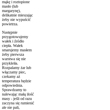
mąkę i roztopione
masło (lub
margarynę),
delikatnie mieszając
żeby nie wypuścić
powietrza.
Następnie
przygotowujemy
wałek i źródło
ciepła. Wałek
smarujemy masłem
żeby pierwsza
warstwa się nie
przykleiła.
Rozpalamy żar lub
włączamy piec,
czekamy aż
temperatura będzie
odpowiednia.
Sprawdzamy to
nalewając małą ilość
masy - jeśli od razu
zaczyna się rumienić
ale nie pali,