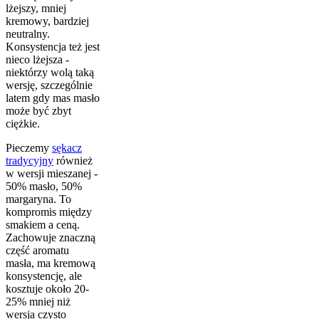
lżejszy, mniej
kremowy, bardziej
neutralny.
Konsystencja też jest
nieco lżejsza -
niektórzy wolą taką
wersję, szczególnie
latem gdy mas masło
może być zbyt
ciężkie.
Pieczemy
sękacz
tradycyjny
również
w wersji mieszanej -
50% masło, 50%
margaryna. To
kompromis między
smakiem a ceną.
Zachowuje znaczną
część aromatu
masła, ma kremową
konsystencję, ale
kosztuje około 20-
25% mniej niż
wersja czysto