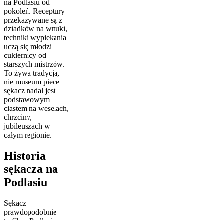
na Podlasiu od
pokoleń. Receptury
przekazywane są z
dziadków na wnuki,
techniki wypiekania
uczą się młodzi
cukiernicy od
starszych mistrzów.
To żywa tradycja,
nie museum piece -
sękacz nadal jest
podstawowym
ciastem na weselach,
chrzciny,
jubileuszach w
całym regionie.
Historia
sękacza na
Podlasiu
Sękacz
prawdopodobnie