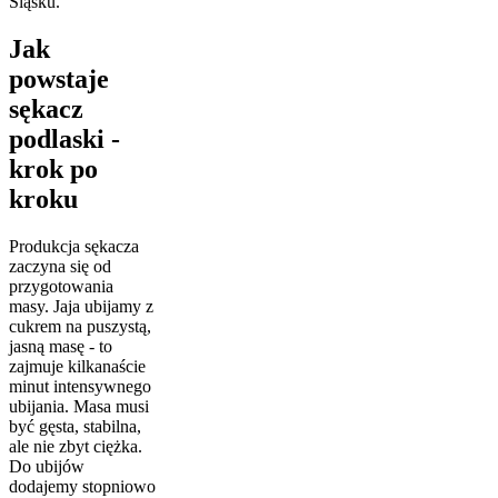
Śląsku.
Jak
powstaje
sękacz
podlaski -
krok po
kroku
Produkcja sękacza
zaczyna się od
przygotowania
masy. Jaja ubijamy z
cukrem na puszystą,
jasną masę - to
zajmuje kilkanaście
minut intensywnego
ubijania. Masa musi
być gęsta, stabilna,
ale nie zbyt ciężka.
Do ubijów
dodajemy stopniowo