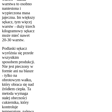
warstwa to osobno
naniesiona i
wypieczona masa
jajeczna. Im większy
sękacz, tym więcej
warstw - duży trzech
kilogramowy sękacz
może mieć nawet
20-30 warstw.
Podlaski sękacz
wyróżnia się przede
wszystkim
sposobem produkcji.
Nie jest pieczony w
formie ani na blasze
- tylko na
obrotowym wałku,
który obraca się nad
źródłem ciepła. Ta
metoda wymaga
stałej obecności
cukiernika, który
kontroluje
temperaturę, nalewa