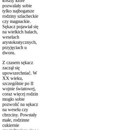
koszty które
pozwalały sobie
tylko najbogatsze
rodziny szlacheckie
czy magnackie.
Sękacz pojawiał się
na wielkich balach,
weselach
arystokratycznych,
przyjęciach u
dworu.
Z czasem sękacz
zaczął się
upowszechniać. W
XX wieku,
szczególnie po II
wojnie światowej,
coraz więcej rodzin
mogło sobie
pozwolić na sękacz
na weselu czy
chrzciny. Powstały
małe, rodzinne
cukiernie