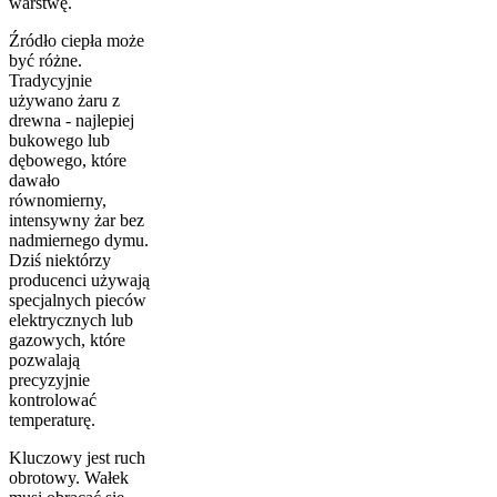
warstwę.
Źródło ciepła może
być różne.
Tradycyjnie
używano żaru z
drewna - najlepiej
bukowego lub
dębowego, które
dawało
równomierny,
intensywny żar bez
nadmiernego dymu.
Dziś niektórzy
producenci używają
specjalnych pieców
elektrycznych lub
gazowych, które
pozwalają
precyzyjnie
kontrolować
temperaturę.
Kluczowy jest ruch
obrotowy. Wałek