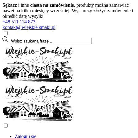
Sękacz
i inne
ciasta na zamówienie
, produkty można zamawiać
nawet na kilka miesięcy wcześniej. Wystarczy złożyć zamówienie i
określić datę wysyłki.
+48 511 114 873
kontakt@wiejskie-smaki.pl
Zaloguj się