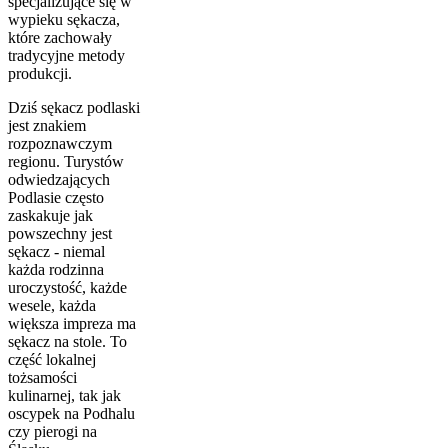
specjalizujące się w
wypieku sękacza,
które zachowały
tradycyjne metody
produkcji.
Dziś sękacz podlaski
jest znakiem
rozpoznawczym
regionu. Turystów
odwiedzających
Podlasie często
zaskakuje jak
powszechny jest
sękacz - niemal
każda rodzinna
uroczystość, każde
wesele, każda
większa impreza ma
sękacz na stole. To
część lokalnej
tożsamości
kulinarnej, tak jak
oscypek na Podhalu
czy pierogi na