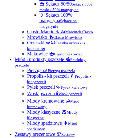
🍰 Sękacz 50/50
Sękacz 50%
masło / 50% margaryna
🏺 Sękacz 100%
margaryna
Sękacz na
margarynie
Ciasto Marcinek 🍰
Marcinek Ciasto
Mrowisko 🐜
Ciasto Mrowisko
Orzeszki 🥜🍪
Ciastka orzeszki z
kremem 🥜
Makowiec 🧁
Ciasto makowiec
Miód i produkty pszczele 🍯
Produkty
pszczele
Pierzga 🌿
Pierzga pszczela
Propolis - kit pszczeli 🧴
Propolis -
kit pszczeli
Pyłek pszczeli 🌼
Pyłek kwiatowy
Wosk pszczeli 🕯
Wosk pszczeli
Miody kremowane 🍯
Miód
kremowany
Miody klasyczne 🌺
Miody
klasyczne
Miody spadziowe 🌲
Miód
spadziowy
Zestawy prezentowe 🎁
Zestawy