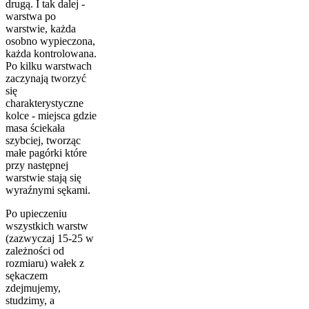
drugą. I tak dalej -
warstwa po
warstwie, każda
osobno wypieczona,
każda kontrolowana.
Po kilku warstwach
zaczynają tworzyć
się
charakterystyczne
kolce - miejsca gdzie
masa ściekała
szybciej, tworząc
małe pagórki które
przy następnej
warstwie stają się
wyraźnymi sękami.
Po upieczeniu
wszystkich warstw
(zazwyczaj 15-25 w
zależności od
rozmiaru) wałek z
sękaczem
zdejmujemy,
studzimy, a