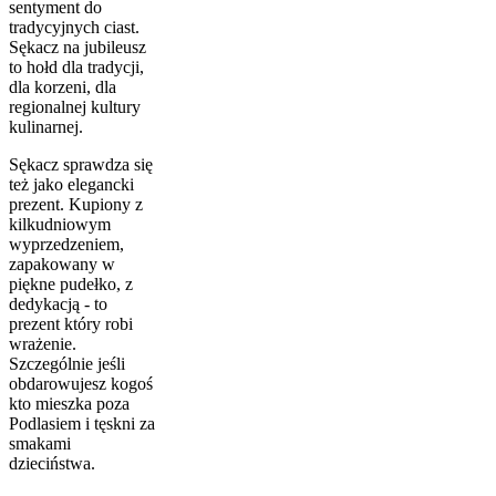
sentyment do
tradycyjnych ciast.
Sękacz na jubileusz
to hołd dla tradycji,
dla korzeni, dla
regionalnej kultury
kulinarnej.
Sękacz sprawdza się
też jako elegancki
prezent. Kupiony z
kilkudniowym
wyprzedzeniem,
zapakowany w
piękne pudełko, z
dedykacją - to
prezent który robi
wrażenie.
Szczególnie jeśli
obdarowujesz kogoś
kto mieszka poza
Podlasiem i tęskni za
smakami
dzieciństwa.