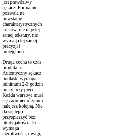
jest prawdziwy
sękacz. Forma nie
pozwala na
powstanie
charakterystycznych
kolców, nie daje tej
samej tekstury, nie
wymaga tej samej
precyzji i
umiejętności.
Druga cecha to czas
produkcji.
Autentyczny sękacz
podlaski wymaga
minimum 2-3 godzin
pracy przy piecu.
Każda warstwa musi
się zarumienić zanim
nalejesz kolejną. Nie
da się tego
przyspieszyć bez
utraty jakości. To
wymaga
cierpliwości, uwagi,