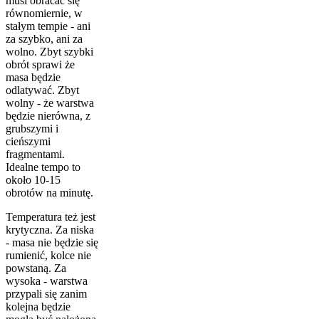
musi obracać się
równomiernie, w
stałym tempie - ani
za szybko, ani za
wolno. Zbyt szybki
obrót sprawi że
masa będzie
odlatywać. Zbyt
wolny - że warstwa
będzie nierówna, z
grubszymi i
cieńszymi
fragmentami.
Idealne tempo to
około 10-15
obrotów na minutę.
Temperatura też jest
krytyczna. Za niska
- masa nie będzie się
rumienić, kolce nie
powstaną. Za
wysoka - warstwa
przypali się zanim
kolejna będzie