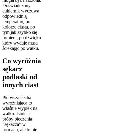
mogła być nałożona.
Doświadczony
cukiernik wyczuwa
odpowiednią
temperaturę po
kolorze ciasta, po
tym jak szybko się
rumieni, po dźwięku
który wydaje masa
ściekając po wałku.
Co wyróżnia
sękacz
podlaski od
innych ciast
Pierwsza cecha
wyróżniająca to
właśnie wypiek na
wałku. Istnieją
próby pieczenia
"sękacza" w
formach, ale to nie