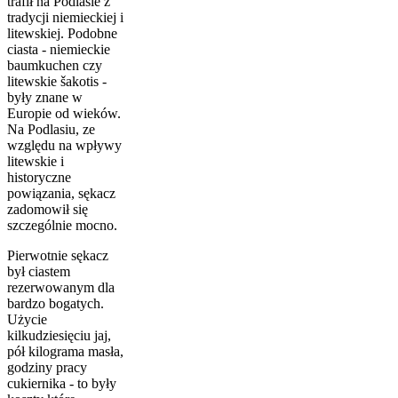
trafił na Podlasie z
tradycji niemieckiej i
litewskiej. Podobne
ciasta - niemieckie
baumkuchen czy
litewskie šakotis -
były znane w
Europie od wieków.
Na Podlasiu, ze
względu na wpływy
litewskie i
historyczne
powiązania, sękacz
zadomowił się
szczególnie mocno.
Pierwotnie sękacz
był ciastem
rezerwowanym dla
bardzo bogatych.
Użycie
kilkudziesięciu jaj,
pół kilograma masła,
godziny pracy
cukiernika - to były