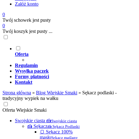
Załóż konto
0
Twój schowek jest pusty
0
Twój koszyk jest pusty ...
Oferta
Regulamin
Wysyłka paczek
Formy płatności
Kontakt
Strona główna
»
Blog Wiejskie Smaki
»
Sękacz podlaski -
tradycyjny wypiek na wałku
Oferta Wiejskie Smaki
Swojskie ciasta 🍰
Swojskie ciasta
🍰 Sękacz
🍰 Sękacz Podlaski
🍞 Sękacz 100%
masło
Sękacz maślany