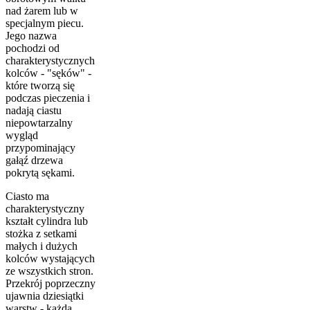
nad żarem lub w
specjalnym piecu.
Jego nazwa
pochodzi od
charakterystycznych
kolców - "sęków" -
które tworzą się
podczas pieczenia i
nadają ciastu
niepowtarzalny
wygląd
przypominający
gałąź drzewa
pokrytą sękami.
Ciasto ma
charakterystyczny
kształt cylindra lub
stożka z setkami
małych i dużych
kolców wystających
ze wszystkich stron.
Przekrój poprzeczny
ujawnia dziesiątki
warstw - każda