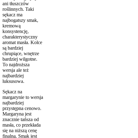
ani tłuszczów
roślinnych. Taki
sękacz ma
najbogatszy smak,
kremową
konsystencję,
charakterystyczny
aromat masła. Kolce
są bardziej
chrupiące, wnętrze
bardziej wilgotne.
To najdroższa
wersja ale też
najbardziej
luksusowa.
Sękacz na
margarynie to wersja
najbardziej
przystępna cenowo.
Margaryna jest
znacznie tańsza od
masła, co przekłada
się na niższą cenę
finalną. Smak jest