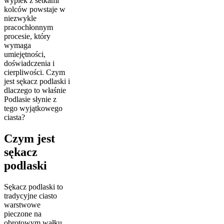
wypiek z setkami
kolców powstaje w
niezwykle
pracochłonnym
procesie, który
wymaga
umiejętności,
doświadczenia i
cierpliwości. Czym
jest sękacz podlaski i
dlaczego to właśnie
Podlasie słynie z
tego wyjątkowego
ciasta?
Czym jest
sękacz
podlaski
Sękacz podlaski to
tradycyjne ciasto
warstwowe
pieczone na
obrotowym wałku