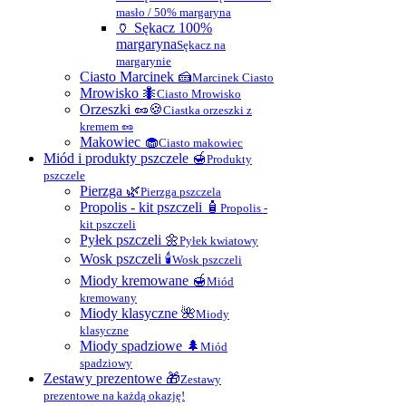
masło / 50% margaryna
🏺 Sękacz 100%
margaryna
Sękacz na
margarynie
Ciasto Marcinek 🍰
Marcinek Ciasto
Mrowisko 🐜
Ciasto Mrowisko
Orzeszki 🥜🍪
Ciastka orzeszki z
kremem 🥜
Makowiec 🧁
Ciasto makowiec
Miód i produkty pszczele 🍯
Produkty
pszczele
Pierzga 🌿
Pierzga pszczela
Propolis - kit pszczeli 🧴
Propolis -
kit pszczeli
Pyłek pszczeli 🌼
Pyłek kwiatowy
Wosk pszczeli 🕯
Wosk pszczeli
Miody kremowane 🍯
Miód
kremowany
Miody klasyczne 🌺
Miody
klasyczne
Miody spadziowe 🌲
Miód
spadziowy
Zestawy prezentowe 🎁
Zestawy
prezentowe na każdą okazję!