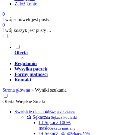
Załóż konto
0
Twój schowek jest pusty
0
Twój koszyk jest pusty ...
Oferta
Regulamin
Wysyłka paczek
Formy płatności
Kontakt
Strona główna
»
Wyniki szukania
Oferta Wiejskie Smaki
Swojskie ciasta 🍰
Swojskie ciasta
🍰 Sękacz
🍰 Sękacz Podlaski
🍞 Sękacz 100%
masło
Sękacz maślany
🍰 Sękacz 50/50
Sękacz 50%