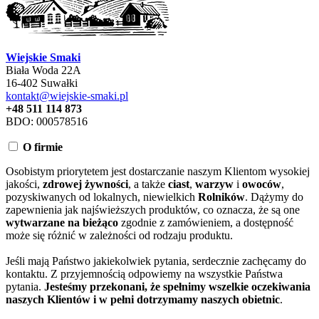
Wiejskie Smaki
Biała Woda 22A
16-402 Suwałki
kontakt@wiejskie-smaki.pl
+48 511 114 873
BDO: 000578516
O firmie
Osobistym priorytetem jest dostarczanie naszym Klientom wysokiej
jakości,
zdrowej żywności
, a także
ciast
,
warzyw
i
owoców
,
pozyskiwanych od lokalnych, niewielkich
Rolników
. Dążymy do
zapewnienia jak najświeższych produktów, co oznacza, że są one
wytwarzane na bieżąco
zgodnie z zamówieniem, a dostępność
może się różnić w zależności od rodzaju produktu.
Jeśli mają Państwo jakiekolwiek pytania, serdecznie zachęcamy do
kontaktu. Z przyjemnością odpowiemy na wszystkie Państwa
pytania.
Jesteśmy przekonani, że spełnimy wszelkie oczekiwania
naszych Klientów i w pełni dotrzymamy naszych obietnic
.