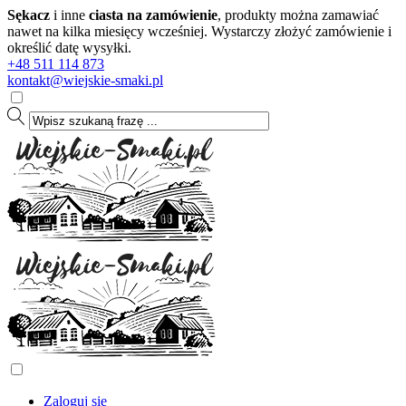
Sękacz
i inne
ciasta na zamówienie
, produkty można zamawiać
nawet na kilka miesięcy wcześniej. Wystarczy złożyć zamówienie i
określić datę wysyłki.
+48 511 114 873
kontakt@wiejskie-smaki.pl
Zaloguj się