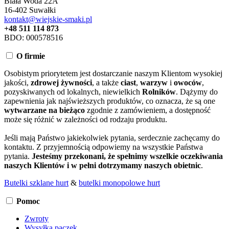
Biała Woda 22A
16-402 Suwałki
kontakt@wiejskie-smaki.pl
+48 511 114 873
BDO: 000578516
O firmie
Osobistym priorytetem jest dostarczanie naszym Klientom wysokiej
jakości,
zdrowej żywności
, a także
ciast
,
warzyw
i
owoców
,
pozyskiwanych od lokalnych, niewielkich
Rolników
. Dążymy do
zapewnienia jak najświeższych produktów, co oznacza, że są one
wytwarzane na bieżąco
zgodnie z zamówieniem, a dostępność
może się różnić w zależności od rodzaju produktu.
Jeśli mają Państwo jakiekolwiek pytania, serdecznie zachęcamy do
kontaktu. Z przyjemnością odpowiemy na wszystkie Państwa
pytania.
Jesteśmy przekonani, że spełnimy wszelkie oczekiwania
naszych Klientów i w pełni dotrzymamy naszych obietnic
.
Butelki szklane hurt
&
butelki monopolowe hurt
Pomoc
Zwroty
Wysyłka paczek