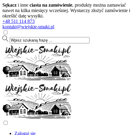
Sękacz
i inne
ciasta na zamówienie
, produkty można zamawiać
nawet na kilka miesięcy wcześniej. Wystarczy złożyć zamówienie i
określić datę wysyłki.
+48 511 114 873
kontakt@wiejskie-smaki.pl
Zaloguj się