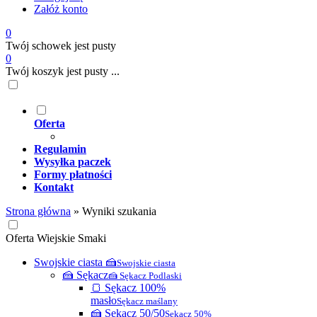
Załóż konto
0
Twój schowek jest pusty
0
Twój koszyk jest pusty ...
Oferta
Regulamin
Wysyłka paczek
Formy płatności
Kontakt
Strona główna
»
Wyniki szukania
Oferta Wiejskie Smaki
Swojskie ciasta 🍰
Swojskie ciasta
🍰 Sękacz
🍰 Sękacz Podlaski
🍞 Sękacz 100%
masło
Sękacz maślany
🍰 Sękacz 50/50
Sękacz 50%