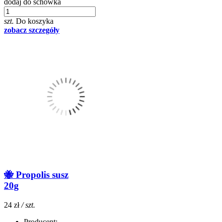
dodaj do schowka
szt.
Do koszyka
zobacz szczegóły
🐝 Propolis susz
20g
24 zł
/ szt.
Producent: