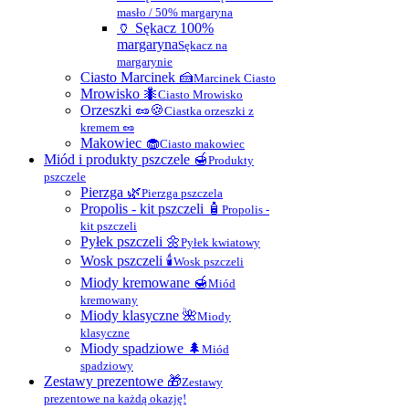
masło / 50% margaryna
🏺 Sękacz 100%
margaryna
Sękacz na
margarynie
Ciasto Marcinek 🍰
Marcinek Ciasto
Mrowisko 🐜
Ciasto Mrowisko
Orzeszki 🥜🍪
Ciastka orzeszki z
kremem 🥜
Makowiec 🧁
Ciasto makowiec
Miód i produkty pszczele 🍯
Produkty
pszczele
Pierzga 🌿
Pierzga pszczela
Propolis - kit pszczeli 🧴
Propolis -
kit pszczeli
Pyłek pszczeli 🌼
Pyłek kwiatowy
Wosk pszczeli 🕯
Wosk pszczeli
Miody kremowane 🍯
Miód
kremowany
Miody klasyczne 🌺
Miody
klasyczne
Miody spadziowe 🌲
Miód
spadziowy
Zestawy prezentowe 🎁
Zestawy
prezentowe na każdą okazję!