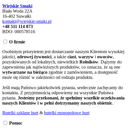
Wiejskie Smaki
Biała Woda 22A
16-402 Suwałki
kontakt@wiejskie-smaki.pl
+48 511 114 873
BDO: 000578516
O firmie
Osobistym priorytetem jest dostarczanie naszym Klientom wysokiej
jakości,
zdrowej żywności
, a także
ciast
,
warzyw
i
owoców
,
pozyskiwanych od lokalnych, niewielkich
Rolników
. Dążymy do
zapewnienia jak najświeższych produktów, co oznacza, że są one
wytwarzane na bieżąco
zgodnie z zamówieniem, a dostępność
może się różnić w zależności od rodzaju produktu.
Jeśli mają Państwo jakiekolwiek pytania, serdecznie zachęcamy do
kontaktu. Z przyjemnością odpowiemy na wszystkie Państwa
pytania.
Jesteśmy przekonani, że spełnimy wszelkie oczekiwania
naszych Klientów i w pełni dotrzymamy naszych obietnic
.
Butelki szklane hurt
&
butelki monopolowe hurt
Pomoc