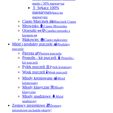
masło / 50% margaryna
🏺 Sękacz 100%
margaryna
Sękacz na
margarynie
Ciasto Marcinek 🍰
Marcinek Ciasto
Mrowisko 🐜
Ciasto Mrowisko
Orzeszki 🥜🍪
Ciastka orzeszki z
kremem 🥜
Makowiec 🧁
Ciasto makowiec
Miód i produkty pszczele 🍯
Produkty
pszczele
Pierzga 🌿
Pierzga pszczela
Propolis - kit pszczeli 🧴
Propolis -
kit pszczeli
Pyłek pszczeli 🌼
Pyłek kwiatowy
Wosk pszczeli 🕯
Wosk pszczeli
Miody kremowane 🍯
Miód
kremowany
Miody klasyczne 🌺
Miody
klasyczne
Miody spadziowe 🌲
Miód
spadziowy
Zestawy prezentowe 🎁
Zestawy
prezentowe na każdą okazję!