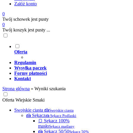
Załóż konto
0
Twój schowek jest pusty
0
Twój koszyk jest pusty ...
Oferta
Regulamin
Wysyłka paczek
Formy płatności
Kontakt
Strona główna
»
Wyniki szukania
Oferta Wiejskie Smaki
Swojskie ciasta 🍰
Swojskie ciasta
🍰 Sękacz
🍰 Sękacz Podlaski
🍞 Sękacz 100%
masło
Sękacz maślany
🍰 Sękacz 50/50
Sękacz 50%