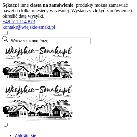
Sękacz
i inne
ciasta na zamówienie
, produkty można zamawiać
nawet na kilka miesięcy wcześniej. Wystarczy złożyć zamówienie i
określić datę wysyłki.
+48 511 114 873
kontakt@wiejskie-smaki.pl
Zaloguj się