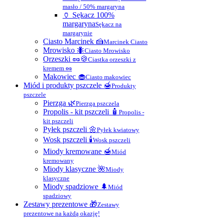
masło / 50% margaryna
🏺 Sękacz 100%
margaryna
Sękacz na
margarynie
Ciasto Marcinek 🍰
Marcinek Ciasto
Mrowisko 🐜
Ciasto Mrowisko
Orzeszki 🥜🍪
Ciastka orzeszki z
kremem 🥜
Makowiec 🧁
Ciasto makowiec
Miód i produkty pszczele 🍯
Produkty
pszczele
Pierzga 🌿
Pierzga pszczela
Propolis - kit pszczeli 🧴
Propolis -
kit pszczeli
Pyłek pszczeli 🌼
Pyłek kwiatowy
Wosk pszczeli 🕯
Wosk pszczeli
Miody kremowane 🍯
Miód
kremowany
Miody klasyczne 🌺
Miody
klasyczne
Miody spadziowe 🌲
Miód
spadziowy
Zestawy prezentowe 🎁
Zestawy
prezentowe na każdą okazję!