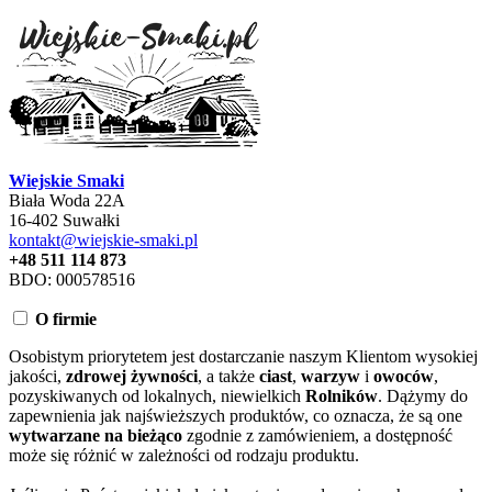
Wiejskie Smaki
Biała Woda 22A
16-402 Suwałki
kontakt@wiejskie-smaki.pl
+48 511 114 873
BDO: 000578516
O firmie
Osobistym priorytetem jest dostarczanie naszym Klientom wysokiej
jakości,
zdrowej żywności
, a także
ciast
,
warzyw
i
owoców
,
pozyskiwanych od lokalnych, niewielkich
Rolników
. Dążymy do
zapewnienia jak najświeższych produktów, co oznacza, że są one
wytwarzane na bieżąco
zgodnie z zamówieniem, a dostępność
może się różnić w zależności od rodzaju produktu.