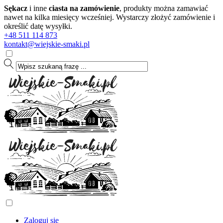
Sękacz
i inne
ciasta na zamówienie
, produkty można zamawiać
nawet na kilka miesięcy wcześniej. Wystarczy złożyć zamówienie i
określić datę wysyłki.
+48 511 114 873
kontakt@wiejskie-smaki.pl
Zaloguj się