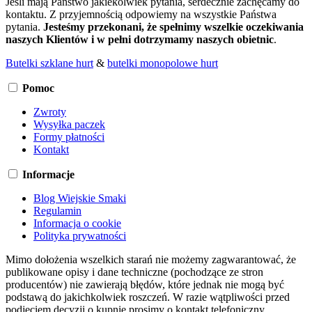
Jeśli mają Państwo jakiekolwiek pytania, serdecznie zachęcamy do
kontaktu. Z przyjemnością odpowiemy na wszystkie Państwa
pytania.
Jesteśmy przekonani, że spełnimy wszelkie oczekiwania
naszych Klientów i w pełni dotrzymamy naszych obietnic
.
Butelki szklane hurt
&
butelki monopolowe hurt
Pomoc
Zwroty
Wysyłka paczek
Formy płatności
Kontakt
Informacje
Blog Wiejskie Smaki
Regulamin
Informacja o cookie
Polityka prywatności
Mimo dołożenia wszelkich starań nie możemy zagwarantować, że
publikowane opisy i dane techniczne (pochodzące ze stron
producentów) nie zawierają błędów, które jednak nie mogą być
podstawą do jakichkolwiek roszczeń. W razie wątpliwości przed
podjęciem decyzji o kupnie prosimy o kontakt telefoniczny.