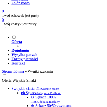
Załóż konto
0
Twój schowek jest pusty
0
Twój koszyk jest pusty ...
Oferta
Regulamin
Wysyłka paczek
Formy płatności
Kontakt
Strona główna
»
Wyniki szukania
Oferta Wiejskie Smaki
Swojskie ciasta 🍰
Swojskie ciasta
🍰 Sękacz
🍰 Sękacz Podlaski
🍞 Sękacz 100%
masło
Sękacz maślany
🍰 Sękacz 50/50
Sękacz 50%