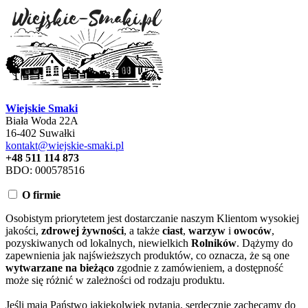
Wiejskie Smaki
Biała Woda 22A
16-402 Suwałki
kontakt@wiejskie-smaki.pl
+48 511 114 873
BDO: 000578516
O firmie
Osobistym priorytetem jest dostarczanie naszym Klientom wysokiej
jakości,
zdrowej żywności
, a także
ciast
,
warzyw
i
owoców
,
pozyskiwanych od lokalnych, niewielkich
Rolników
. Dążymy do
zapewnienia jak najświeższych produktów, co oznacza, że są one
wytwarzane na bieżąco
zgodnie z zamówieniem, a dostępność
może się różnić w zależności od rodzaju produktu.
Jeśli mają Państwo jakiekolwiek pytania, serdecznie zachęcamy do