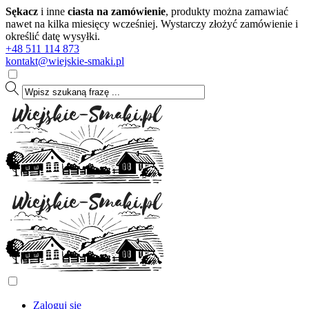
Sękacz
i inne
ciasta na zamówienie
, produkty można zamawiać
nawet na kilka miesięcy wcześniej. Wystarczy złożyć zamówienie i
określić datę wysyłki.
+48 511 114 873
kontakt@wiejskie-smaki.pl
Zaloguj się