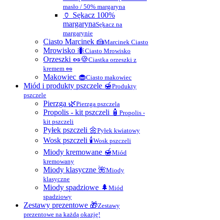
masło / 50% margaryna
🏺 Sękacz 100%
margaryna
Sękacz na
margarynie
Ciasto Marcinek 🍰
Marcinek Ciasto
Mrowisko 🐜
Ciasto Mrowisko
Orzeszki 🥜🍪
Ciastka orzeszki z
kremem 🥜
Makowiec 🧁
Ciasto makowiec
Miód i produkty pszczele 🍯
Produkty
pszczele
Pierzga 🌿
Pierzga pszczela
Propolis - kit pszczeli 🧴
Propolis -
kit pszczeli
Pyłek pszczeli 🌼
Pyłek kwiatowy
Wosk pszczeli 🕯
Wosk pszczeli
Miody kremowane 🍯
Miód
kremowany
Miody klasyczne 🌺
Miody
klasyczne
Miody spadziowe 🌲
Miód
spadziowy
Zestawy prezentowe 🎁
Zestawy
prezentowe na każdą okazję!