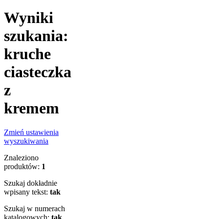
Wyniki
szukania:
kruche
ciasteczka
z
kremem
Zmień ustawienia
wyszukiwania
Znaleziono
produktów:
1
Szukaj dokładnie
wpisany tekst:
tak
Szukaj w numerach
katalogowych:
tak