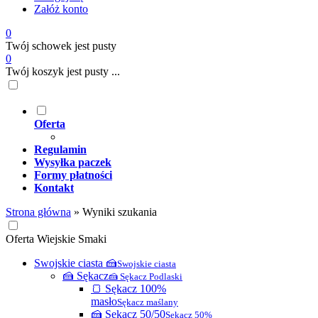
Załóż konto
0
Twój schowek jest pusty
0
Twój koszyk jest pusty ...
Oferta
Regulamin
Wysyłka paczek
Formy płatności
Kontakt
Strona główna
»
Wyniki szukania
Oferta Wiejskie Smaki
Swojskie ciasta 🍰
Swojskie ciasta
🍰 Sękacz
🍰 Sękacz Podlaski
🍞 Sękacz 100%
masło
Sękacz maślany
🍰 Sękacz 50/50
Sękacz 50%