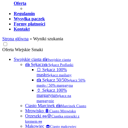
Oferta
Regulamin
Wysyłka paczek
Formy płatności
Kontakt
Strona główna
»
Wyniki szukania
Oferta Wiejskie Smaki
Swojskie ciasta 🍰
Swojskie ciasta
🍰 Sękacz
🍰 Sękacz Podlaski
🍞 Sękacz 100%
masło
Sękacz maślany
🍰 Sękacz 50/50
Sękacz 50%
masło / 50% margaryna
🏺 Sękacz 100%
margaryna
Sękacz na
margarynie
Ciasto Marcinek 🍰
Marcinek Ciasto
Mrowisko 🐜
Ciasto Mrowisko
Orzeszki 🥜🍪
Ciastka orzeszki z
kremem 🥜
Makowiec 🧁
Ciasto makowiec