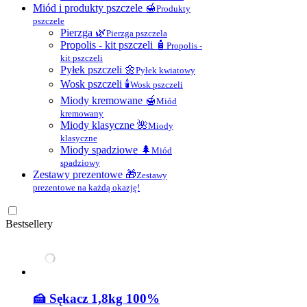
Miód i produkty pszczele 🍯
Produkty
pszczele
Pierzga 🌿
Pierzga pszczela
Propolis - kit pszczeli 🧴
Propolis -
kit pszczeli
Pyłek pszczeli 🌼
Pyłek kwiatowy
Wosk pszczeli 🕯
Wosk pszczeli
Miody kremowane 🍯
Miód
kremowany
Miody klasyczne 🌺
Miody
klasyczne
Miody spadziowe 🌲
Miód
spadziowy
Zestawy prezentowe 🎁
Zestawy
prezentowe na każdą okazję!
Bestsellery
🍰 Sękacz 1,8kg 100%