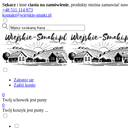
Sękacz
i inne
ciasta na zamówienie
, produkty można zamawiać nawet
+48 511 114 873
kontakt@wiejskie-smaki.pl
Zaloguj się
Załóż konto
0
Twój schowek jest pusty
0
Twój koszyk jest pusty ...