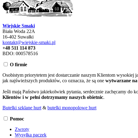
Wiejskie Smaki
Biała Woda 22A
16-402 Suwałki
kontakt@wiejskie-smaki.pl
+48 511 114 873
BDO: 000578516
O firmie
Osobistym priorytetem jest dostarczanie naszym Klientom wysokiej j
jak najświeższych produktów, co oznacza, że są one
wytwarzane na 
Jeśli mają Państwo jakiekolwiek pytania, serdecznie zachęcamy do 
Klientów i w pełni dotrzymamy naszych obietnic
.
Butelki szklane hurt
&
butelki monopolowe hurt
Pomoc
Zwroty
Wysyłka paczek