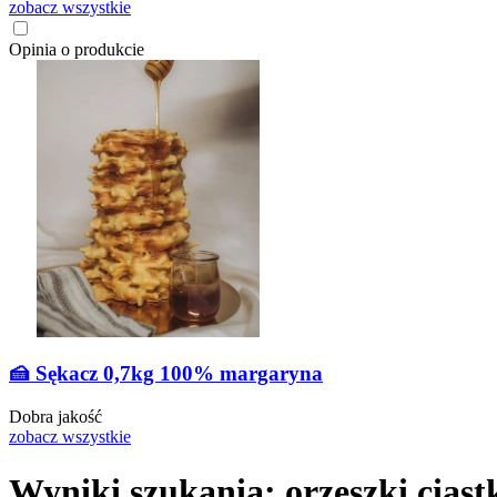
zobacz wszystkie
Opinia o produkcie
🍰 Sękacz 0,7kg 100% margaryna
Dobra jakość
zobacz wszystkie
Wyniki szukania: orzeszki ciast