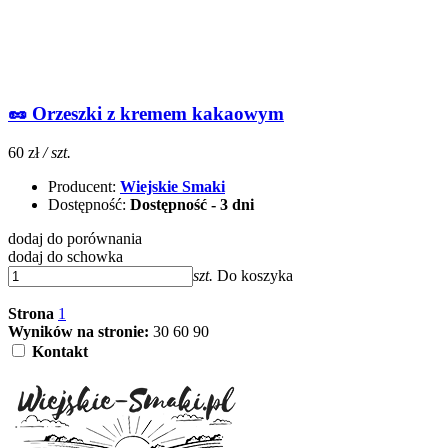
🥜 Orzeszki z kremem kakaowym
60 zł
/ szt.
Producent:
Wiejskie Smaki
Dostępność:
Dostępność - 3 dni
dodaj do porównania
dodaj do schowka
szt.
Do koszyka
Strona
1
Wyników na stronie:
30
60
90
Kontakt