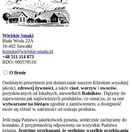
Wiejskie Smaki
Biała Woda 22A
16-402 Suwałki
kontakt@wiejskie-smaki.pl
+48 511 114 873
BDO: 000578516
O firmie
Osobistym priorytetem jest dostarczanie naszym Klientom wysokiej
jakości,
zdrowej żywności
, a także
ciast
,
warzyw
i
owoców
,
pozyskiwanych od lokalnych, niewielkich
Rolników
. Dążymy do
zapewnienia jak najświeższych produktów, co oznacza, że są one
wytwarzane na bieżąco
zgodnie z zamówieniem, a dostępność
może się różnić w zależności od rodzaju produktu.
Jeśli mają Państwo jakiekolwiek pytania, serdecznie zachęcamy do
kontaktu. Z przyjemnością odpowiemy na wszystkie Państwa
pytania.
Jesteśmy przekonani, że spełnimy wszelkie oczekiwania