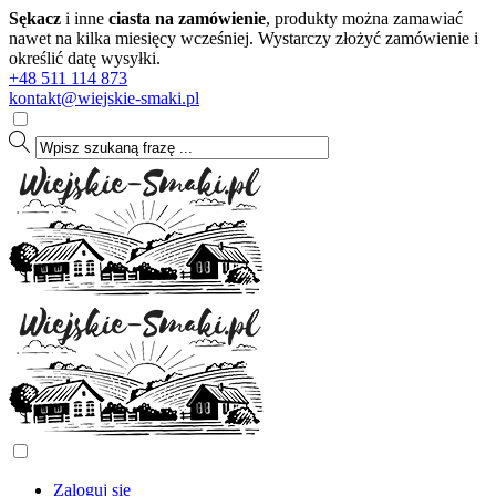
Sękacz
i inne
ciasta na zamówienie
, produkty można zamawiać
nawet na kilka miesięcy wcześniej. Wystarczy złożyć zamówienie i
określić datę wysyłki.
+48 511 114 873
kontakt@wiejskie-smaki.pl
Zaloguj się