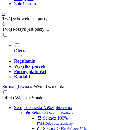
Załóż konto
0
Twój schowek jest pusty
0
Twój koszyk jest pusty ...
Oferta
Regulamin
Wysyłka paczek
Formy płatności
Kontakt
Strona główna
»
Wyniki szukania
Oferta Wiejskie Smaki
Swojskie ciasta 🍰
Swojskie ciasta
🍰 Sękacz
🍰 Sękacz Podlaski
🍞 Sękacz 100%
masło
Sękacz maślany
🍰 Sękacz 50/50
Sękacz 50%