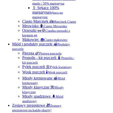
masło / 50% margaryna
🏺 Sękacz 100%
margaryna
Sękacz na
margarynie
Ciasto Marcinek 🍰
Marcinek Ciasto
Mrowisko 🐜
Ciasto Mrowisko
Orzeszki 🥜🍪
Ciastka orzeszki z
kremem 🥜
Makowiec 🧁
Ciasto makowiec
Miód i produkty pszczele 🍯
Produkty
pszczele
Pierzga 🌿
Pierzga pszczela
Propolis - kit pszczeli 🧴
Propolis -
kit pszczeli
Pyłek pszczeli 🌼
Pyłek kwiatowy
Wosk pszczeli 🕯
Wosk pszczeli
Miody kremowane 🍯
Miód
kremowany
Miody klasyczne 🌺
Miody
klasyczne
Miody spadziowe 🌲
Miód
spadziowy
Zestawy prezentowe 🎁
Zestawy
prezentowe na każdą okazję!