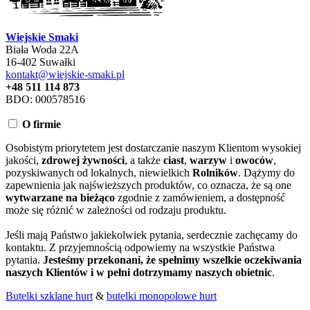
Wiejskie Smaki
Biała Woda 22A
16-402 Suwałki
kontakt@wiejskie-smaki.pl
+48 511 114 873
BDO: 000578516
O firmie
Osobistym priorytetem jest dostarczanie naszym Klientom wysokiej
jakości,
zdrowej żywności
, a także
ciast
,
warzyw
i
owoców
,
pozyskiwanych od lokalnych, niewielkich
Rolników
. Dążymy do
zapewnienia jak najświeższych produktów, co oznacza, że są one
wytwarzane na bieżąco
zgodnie z zamówieniem, a dostępność
może się różnić w zależności od rodzaju produktu.
Jeśli mają Państwo jakiekolwiek pytania, serdecznie zachęcamy do
kontaktu. Z przyjemnością odpowiemy na wszystkie Państwa
pytania.
Jesteśmy przekonani, że spełnimy wszelkie oczekiwania
naszych Klientów i w pełni dotrzymamy naszych obietnic
.
Butelki szklane hurt
&
butelki monopolowe hurt