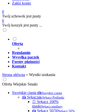
Załóż konto
0
Twój schowek jest pusty
0
Twój koszyk jest pusty ...
Oferta
Regulamin
Wysyłka paczek
Formy płatności
Kontakt
Strona główna
»
Wyniki szukania
Oferta Wiejskie Smaki
Swojskie ciasta 🍰
Swojskie ciasta
🍰 Sękacz
🍰 Sękacz Podlaski
🍞 Sękacz 100%
masło
Sękacz maślany
🍰 Sękacz 50/50
Sękacz 50%