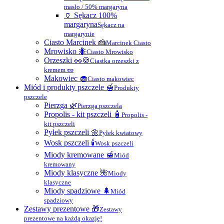
masło / 50% margaryna
🏺 Sękacz 100%
margaryna
Sękacz na
margarynie
Ciasto Marcinek 🍰
Marcinek Ciasto
Mrowisko 🐜
Ciasto Mrowisko
Orzeszki 🥜🍪
Ciastka orzeszki z
kremem 🥜
Makowiec 🧁
Ciasto makowiec
Miód i produkty pszczele 🍯
Produkty
pszczele
Pierzga 🌿
Pierzga pszczela
Propolis - kit pszczeli 🧴
Propolis -
kit pszczeli
Pyłek pszczeli 🌼
Pyłek kwiatowy
Wosk pszczeli 🕯
Wosk pszczeli
Miody kremowane 🍯
Miód
kremowany
Miody klasyczne 🌺
Miody
klasyczne
Miody spadziowe 🌲
Miód
spadziowy
Zestawy prezentowe 🎁
Zestawy
prezentowe na każdą okazję!