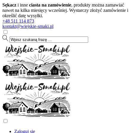
Sękacz
i inne
ciasta na zamówienie
, produkty można zamawiać
nawet na kilka miesięcy wcześniej. Wystarczy złożyć zamówienie i
określić datę wysyłki.
+48 511 114 873
kontakt@wiejskie-smaki.pl
Zaloguj się