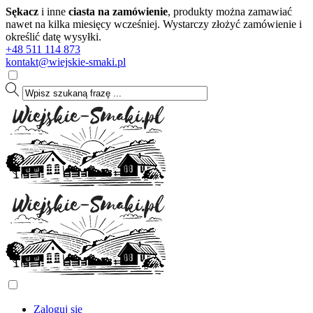
Sękacz
i inne
ciasta na zamówienie
, produkty można zamawiać
nawet na kilka miesięcy wcześniej. Wystarczy złożyć zamówienie i
określić datę wysyłki.
+48 511 114 873
kontakt@wiejskie-smaki.pl
Zaloguj się