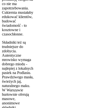
co nie ma
zapotrzebowania.
Cukiernia musiałaby
edukować klientów,
budować
świadomość - to
kosztowne i
czasochłonne.
Składniki też są
trudniejsze do
zdobycia.
Autentyczne
mrowisko wymaga
dobrego miodu -
najlepiej z lokalnych
pasiek na Podlasiu.
Prawdziwego masła,
świeżych jaj,
naturalnego maku.
W Warszawie
hurtownie oferują
masowe,
anonimowe
składniki.