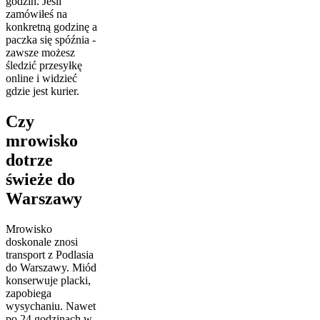
godzin. Jeśli
zamówiłeś na
konkretną godzinę a
paczka się spóźnia -
zawsze możesz
śledzić przesyłkę
online i widzieć
gdzie jest kurier.
Czy
mrowisko
dotrze
świeże do
Warszawy
Mrowisko
doskonale znosi
transport z Podlasia
do Warszawy. Miód
konserwuje placki,
zapobiega
wysychaniu. Nawet
po 24 godzinach w