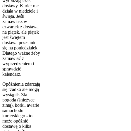
wydłużają czas
dostawy. Kurier nie
działa w niedziele i
święta. Jeśli
zamawiasz w
czwartek z dostawą
na piątek, ale piątek
jest świętem -
dostawa przesunie
się na poniedziałek.
Dlatego ważne żeby
zamawiać z
wyprzedzeniem i
sprawdzić
kalendarz.
Opóźnienia zdarzają
się rzadko ale mogą
wystąpić. Zła
pogoda (śnieżyce
zimą), korki, awarie
samochodu
kurierskiego - to
może opóźnić
dostawę o kilka