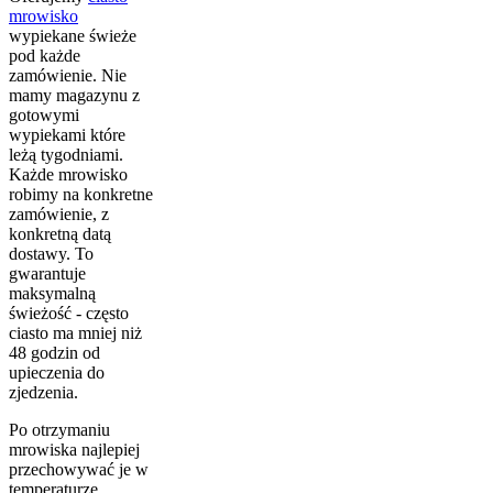
mrowisko
wypiekane świeże
pod każde
zamówienie. Nie
mamy magazynu z
gotowymi
wypiekami które
leżą tygodniami.
Każde mrowisko
robimy na konkretne
zamówienie, z
konkretną datą
dostawy. To
gwarantuje
maksymalną
świeżość - często
ciasto ma mniej niż
48 godzin od
upieczenia do
zjedzenia.
Po otrzymaniu
mrowiska najlepiej
przechowywać je w
temperaturze