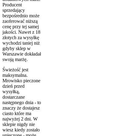
Producent
sprzedający
bezpośrednio może
zaoferować niższą
cenę przy tej samej
jakości. Nawet z 18
złotych za wysyłkę
wychodzi taniej niż
gdyby sklep w
Warszawie dokładał
swoją marżę.
Świeżość jest
maksymalna.
Mrowisko pieczone
dzień przed
wysyłką,
dostarczane
następnego dnia - to
znaczy że dostajesz
ciasto które ma
najwyżej 2 dni. W
sklepie nigdy nie
wiesz kiedy zostało
upieczone - może