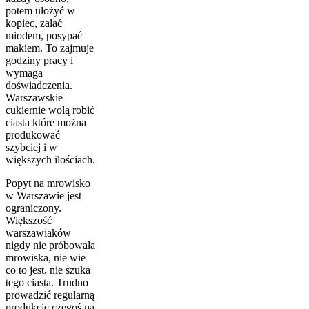
potem ułożyć w
kopiec, zalać
miodem, posypać
makiem. To zajmuje
godziny pracy i
wymaga
doświadczenia.
Warszawskie
cukiernie wolą robić
ciasta które można
produkować
szybciej i w
większych ilościach.
Popyt na mrowisko
w Warszawie jest
ograniczony.
Większość
warszawiaków
nigdy nie próbowała
mrowiska, nie wie
co to jest, nie szuka
tego ciasta. Trudno
prowadzić regularną
produkcję czegoś na