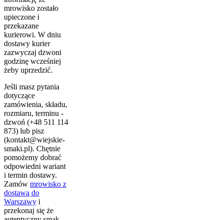
mrowisko zostało
upieczone i
przekazane
kurierowi. W dniu
dostawy kurier
zazwyczaj dzwoni
godzinę wcześniej
żeby uprzedzić.
Jeśli masz pytania
dotyczące
zamówienia, składu,
rozmiaru, terminu -
dzwoń (+48 511 114
873) lub pisz
(kontakt@wiejskie-
smaki.pl). Chętnie
pomożemy dobrać
odpowiedni wariant
i termin dostawy.
Zamów
mrowisko z
dostawą do
Warszawy
i
przekonaj się że
autentyczny smak