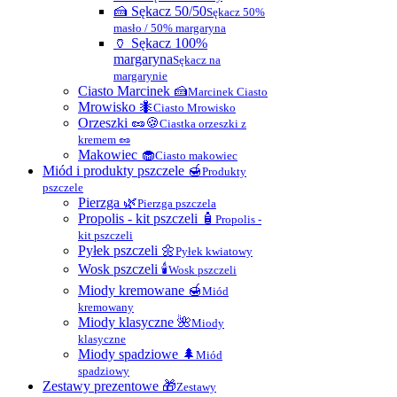
🍰 Sękacz 50/50
Sękacz 50%
masło / 50% margaryna
🏺 Sękacz 100%
margaryna
Sękacz na
margarynie
Ciasto Marcinek 🍰
Marcinek Ciasto
Mrowisko 🐜
Ciasto Mrowisko
Orzeszki 🥜🍪
Ciastka orzeszki z
kremem 🥜
Makowiec 🧁
Ciasto makowiec
Miód i produkty pszczele 🍯
Produkty
pszczele
Pierzga 🌿
Pierzga pszczela
Propolis - kit pszczeli 🧴
Propolis -
kit pszczeli
Pyłek pszczeli 🌼
Pyłek kwiatowy
Wosk pszczeli 🕯
Wosk pszczeli
Miody kremowane 🍯
Miód
kremowany
Miody klasyczne 🌺
Miody
klasyczne
Miody spadziowe 🌲
Miód
spadziowy
Zestawy prezentowe 🎁
Zestawy