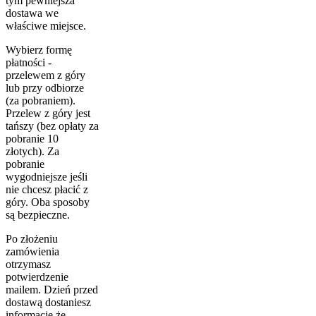
tym pewniejsza
dostawa we
właściwe miejsce.
Wybierz formę
płatności -
przelewem z góry
lub przy odbiorze
(za pobraniem).
Przelew z góry jest
tańszy (bez opłaty za
pobranie 10
złotych). Za
pobranie
wygodniejsze jeśli
nie chcesz płacić z
góry. Oba sposoby
są bezpieczne.
Po złożeniu
zamówienia
otrzymasz
potwierdzenie
mailem. Dzień przed
dostawą dostaniesz
informację że