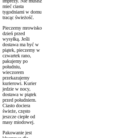
imprezy. Nie musisz
mieć ciasta
tygodniami w domu
tracąc świeżość.
Pieczemy mrowisko
dzień przed
wysyłką. Jeśli
dostawa ma być w
piątek, pieczemy w
czwartek rano,
pakujemy po
południu,
wieczorem
przekazujemy
kurierowi. Kurier
jedzie w nocy,
dostawa w piątek
przed południem.
Ciasto dociera
świeże, często
jeszcze ciepłe od
masy miodowej.
Pakowanie jest