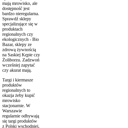
mają mrowisko, ale
dostępność jest
bardzo nieregularna.
Sprawdź sklepy
specjalizujące się w
produktach
regionalnych czy
ekologicznych - Bio
Bazar, sklepy ze
zdrową żywnością
na Saskiej Kępie czy
Żoliborzu. Zadzwoń
wcześniej zapytać
czy akurat mają.
Targi i kiermasze
produktów
regionalnych to
okazja żeby kupić
mrowisko
stacjonarnie. W
Warszawie
regularnie odbywają
się targi produktów
z Polski wschodniej,