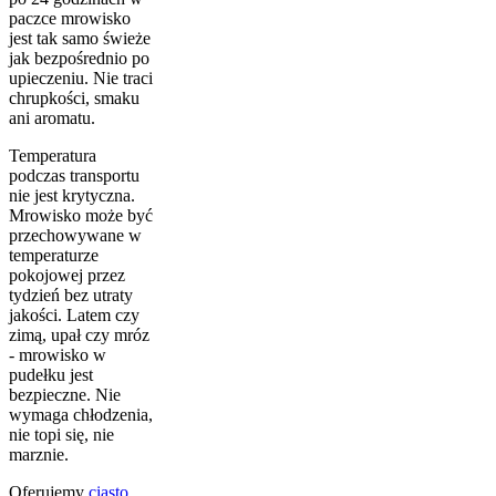
paczce mrowisko
jest tak samo świeże
jak bezpośrednio po
upieczeniu. Nie traci
chrupkości, smaku
ani aromatu.
Temperatura
podczas transportu
nie jest krytyczna.
Mrowisko może być
przechowywane w
temperaturze
pokojowej przez
tydzień bez utraty
jakości. Latem czy
zimą, upał czy mróz
- mrowisko w
pudełku jest
bezpieczne. Nie
wymaga chłodzenia,
nie topi się, nie
marznie.
Oferujemy
ciasto