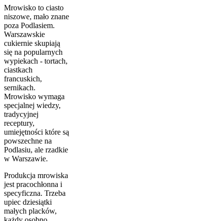
Mrowisko to ciasto
niszowe, mało znane
poza Podlasiem.
Warszawskie
cukiernie skupiają
się na popularnych
wypiekach - tortach,
ciastkach
francuskich,
sernikach.
Mrowisko wymaga
specjalnej wiedzy,
tradycyjnej
receptury,
umiejętności które są
powszechne na
Podlasiu, ale rzadkie
w Warszawie.
Produkcja mrowiska
jest pracochłonna i
specyficzna. Trzeba
upiec dziesiątki
małych placków,
każdy osobno,