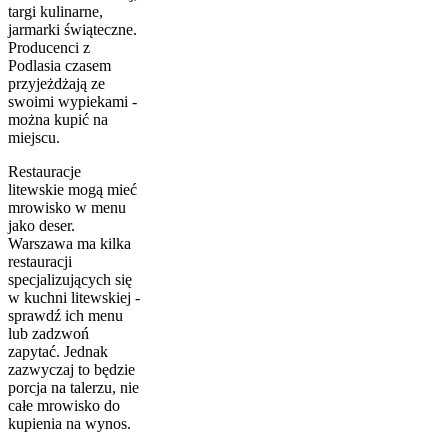
targi kulinarne,
jarmarki świąteczne.
Producenci z
Podlasia czasem
przyjeżdżają ze
swoimi wypiekami -
można kupić na
miejscu.
Restauracje
litewskie mogą mieć
mrowisko w menu
jako deser.
Warszawa ma kilka
restauracji
specjalizujących się
w kuchni litewskiej -
sprawdź ich menu
lub zadzwoń
zapytać. Jednak
zazwyczaj to będzie
porcja na talerzu, nie
całe mrowisko do
kupienia na wynos.