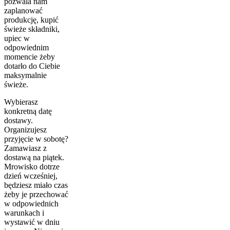
pozwala nam
zaplanować
produkcję, kupić
świeże składniki,
upiec w
odpowiednim
momencie żeby
dotarło do Ciebie
maksymalnie
świeże.
Wybierasz
konkretną datę
dostawy.
Organizujesz
przyjęcie w sobotę?
Zamawiasz z
dostawą na piątek.
Mrowisko dotrze
dzień wcześniej,
będziesz miało czas
żeby je przechować
w odpowiednich
warunkach i
wystawić w dniu