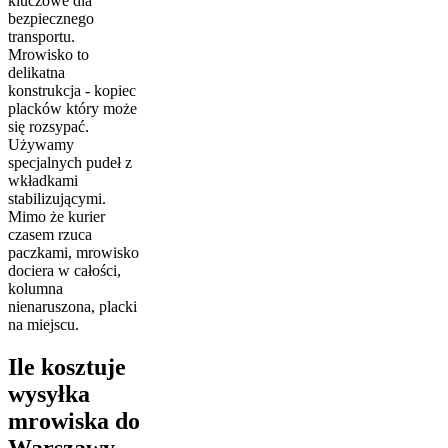
kluczowe dla
bezpiecznego
transportu.
Mrowisko to
delikatna
konstrukcja - kopiec
placków który może
się rozsypać.
Używamy
specjalnych pudeł z
wkładkami
stabilizującymi.
Mimo że kurier
czasem rzuca
paczkami, mrowisko
dociera w całości,
kolumna
nienaruszona, placki
na miejscu.
Ile kosztuje
wysyłka
mrowiska do