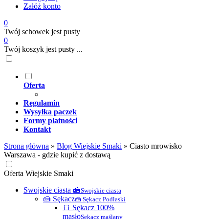
Załóż konto
0
Twój schowek jest pusty
0
Twój koszyk jest pusty ...
Oferta
Regulamin
Wysyłka paczek
Formy płatności
Kontakt
Strona główna
»
Blog Wiejskie Smaki
»
Ciasto mrowisko
Warszawa - gdzie kupić z dostawą
Oferta Wiejskie Smaki
Swojskie ciasta 🍰
Swojskie ciasta
🍰 Sękacz
🍰 Sękacz Podlaski
🍞 Sękacz 100%
masło
Sękacz maślany