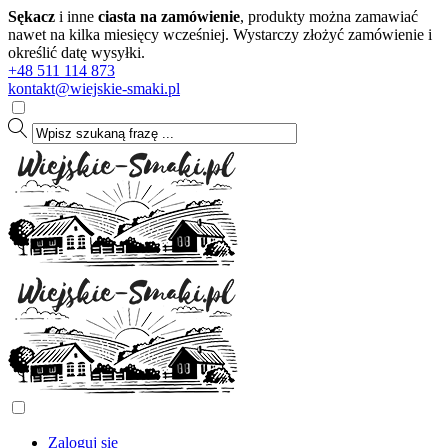
Sękacz
i inne
ciasta na zamówienie
, produkty można zamawiać
nawet na kilka miesięcy wcześniej. Wystarczy złożyć zamówienie i
określić datę wysyłki.
+48 511 114 873
kontakt@wiejskie-smaki.pl
Zaloguj się