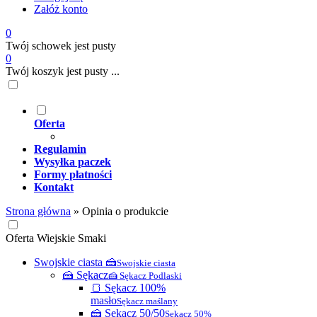
Załóż konto
0
Twój schowek jest pusty
0
Twój koszyk jest pusty ...
Oferta
Regulamin
Wysyłka paczek
Formy płatności
Kontakt
Strona główna
»
Opinia o produkcie
Oferta Wiejskie Smaki
Swojskie ciasta 🍰
Swojskie ciasta
🍰 Sękacz
🍰 Sękacz Podlaski
🍞 Sękacz 100%
masło
Sękacz maślany
🍰 Sękacz 50/50
Sękacz 50%