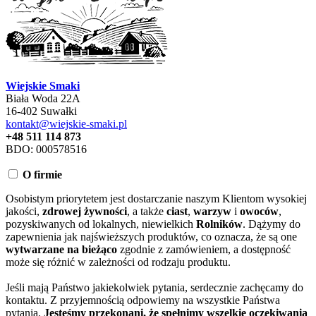
Wiejskie Smaki
Biała Woda 22A
16-402 Suwałki
kontakt@wiejskie-smaki.pl
+48 511 114 873
BDO: 000578516
O firmie
Osobistym priorytetem jest dostarczanie naszym Klientom wysokiej
jakości,
zdrowej żywności
, a także
ciast
,
warzyw
i
owoców
,
pozyskiwanych od lokalnych, niewielkich
Rolników
. Dążymy do
zapewnienia jak najświeższych produktów, co oznacza, że są one
wytwarzane na bieżąco
zgodnie z zamówieniem, a dostępność
może się różnić w zależności od rodzaju produktu.
Jeśli mają Państwo jakiekolwiek pytania, serdecznie zachęcamy do
kontaktu. Z przyjemnością odpowiemy na wszystkie Państwa
pytania.
Jesteśmy przekonani, że spełnimy wszelkie oczekiwania