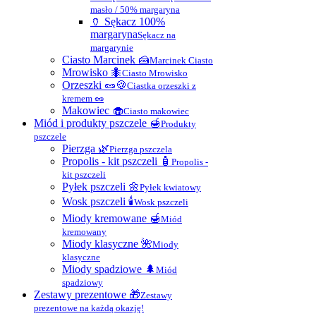
masło / 50% margaryna
🏺 Sękacz 100%
margaryna
Sękacz na
margarynie
Ciasto Marcinek 🍰
Marcinek Ciasto
Mrowisko 🐜
Ciasto Mrowisko
Orzeszki 🥜🍪
Ciastka orzeszki z
kremem 🥜
Makowiec 🧁
Ciasto makowiec
Miód i produkty pszczele 🍯
Produkty
pszczele
Pierzga 🌿
Pierzga pszczela
Propolis - kit pszczeli 🧴
Propolis -
kit pszczeli
Pyłek pszczeli 🌼
Pyłek kwiatowy
Wosk pszczeli 🕯
Wosk pszczeli
Miody kremowane 🍯
Miód
kremowany
Miody klasyczne 🌺
Miody
klasyczne
Miody spadziowe 🌲
Miód
spadziowy
Zestawy prezentowe 🎁
Zestawy
prezentowe na każdą okazję!