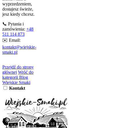
wyprzedzeniem,
dostajesz świeże,
jesz kiedy chcesz.
📞 Pytania i
zamówienia:
+48
511 114 873
✉️ Email:
kontakt@wiejskie-
smaki.pl
Przejdź do strony
głównej
Wróć do
kategorii Blog
Wiejskie Smaki
Kontakt