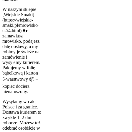
W naszym sklepie
[Wiejskie Smaki]
(https://wiejskie-
smaki.pl/mrowisko-
c-54.html) 🏡
zamawiasz
mrowisko, podajesz
datę dostawy, a my
robimy je świeże na
zamówienie i
wysyłamy kurierem.
Pakujemy w folię
bąbelkową i karton
5-warstwowy 📦 –
kopiec dociera
nienaruszony.
Wysyłamy w całej
Polsce i za granicę.
Dostawa kurierem to
zwykle 1–2 dni
robocze. Możesz też
odebrać osobiście w