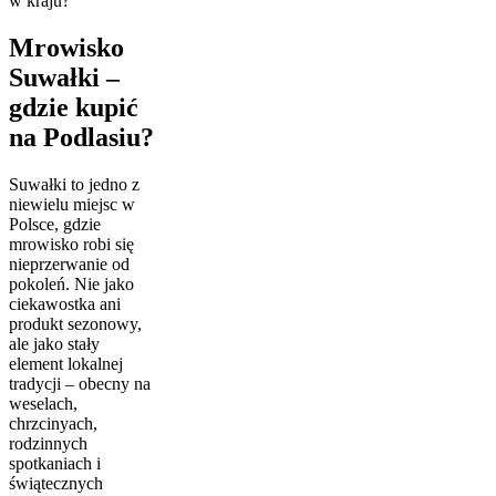
w kraju?
Mrowisko
Suwałki –
gdzie kupić
na Podlasiu?
Suwałki to jedno z
niewielu miejsc w
Polsce, gdzie
mrowisko robi się
nieprzerwanie od
pokoleń. Nie jako
ciekawostka ani
produkt sezonowy,
ale jako stały
element lokalnej
tradycji – obecny na
weselach,
chrzcinyach,
rodzinnych
spotkaniach i
świątecznych