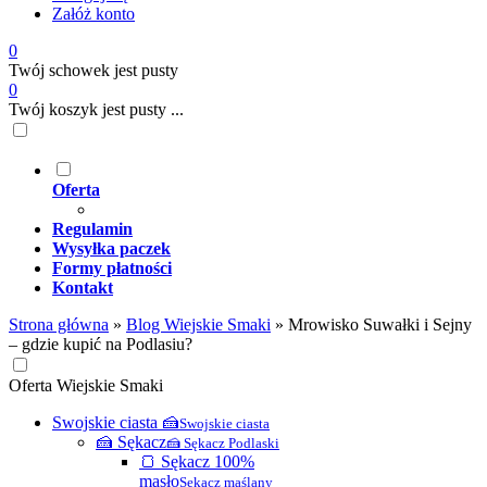
Załóż konto
0
Twój schowek jest pusty
0
Twój koszyk jest pusty ...
Oferta
Regulamin
Wysyłka paczek
Formy płatności
Kontakt
Strona główna
»
Blog Wiejskie Smaki
»
Mrowisko Suwałki i Sejny
– gdzie kupić na Podlasiu?
Oferta Wiejskie Smaki
Swojskie ciasta 🍰
Swojskie ciasta
🍰 Sękacz
🍰 Sękacz Podlaski
🍞 Sękacz 100%
masło
Sękacz maślany