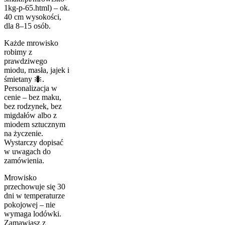
1kg-p-65.html) – ok.
40 cm wysokości,
dla 8–15 osób.
Każde mrowisko
robimy z
prawdziwego
miodu, masła, jajek i
śmietany 🐜.
Personalizacja w
cenie – bez maku,
bez rodzynek, bez
migdałów albo z
miodem sztucznym
na życzenie.
Wystarczy dopisać
w uwagach do
zamówienia.
Mrowisko
przechowuje się 30
dni w temperaturze
pokojowej – nie
wymaga lodówki.
Zamawiasz z