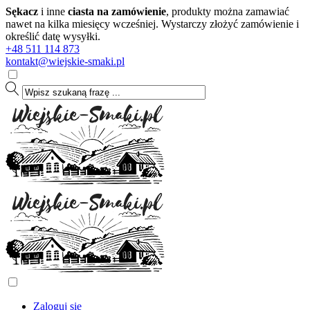
Sękacz
i inne
ciasta na zamówienie
, produkty można zamawiać
nawet na kilka miesięcy wcześniej. Wystarczy złożyć zamówienie i
określić datę wysyłki.
+48 511 114 873
kontakt@wiejskie-smaki.pl
Zaloguj się