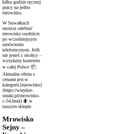
kilku godzin ręcznej
pracy na jedno
mrowisko.
W Suwałkach
możesz odebrać
mrowisko osobiście
po wcześniejszym
umówieniu
telefonicznym. Jeśli
nie jesteś z okolicy –
wysyłamy kurierem
w całej Polsce 📦.
Aktualna oferta z
cenami jest w
kategorii [mrowisko]
(https://wiejskie-
smaki.pl/mrowisko-
c-54.html) 🐜 w
naszym sklepie.
Mrowisko
Sejny –