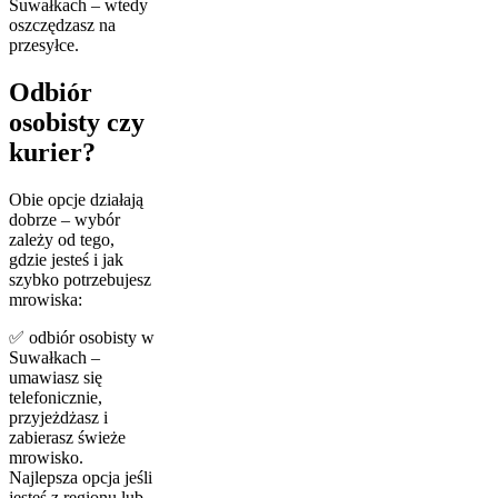
Suwałkach – wtedy
oszczędzasz na
przesyłce.
Odbiór
osobisty czy
kurier?
Obie opcje działają
dobrze – wybór
zależy od tego,
gdzie jesteś i jak
szybko potrzebujesz
mrowiska:
✅ odbiór osobisty w
Suwałkach –
umawiasz się
telefonicznie,
przyjeżdżasz i
zabierasz świeże
mrowisko.
Najlepsza opcja jeśli
jesteś z regionu lub