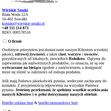
Wiejskie Smaki
Biała Woda 22A
16-402 Suwałki
kontakt@wiejskie-smaki.pl
+48 511 114 873
BDO: 000578516
O firmie
Osobistym priorytetem jest dostarczanie naszym Klientom wysokiej
jakości,
zdrowej żywności
, a także
ciast
,
warzyw
i
owoców
,
pozyskiwanych od lokalnych, niewielkich
Rolników
. Dążymy do
zapewnienia jak najświeższych produktów, co oznacza, że są one
wytwarzane na bieżąco
zgodnie z zamówieniem, a dostępność
może się różnić w zależności od rodzaju produktu.
Jeśli mają Państwo jakiekolwiek pytania, serdecznie zachęcamy do
kontaktu. Z przyjemnością odpowiemy na wszystkie Państwa
pytania.
Jesteśmy przekonani, że spełnimy wszelkie oczekiwania
naszych Klientów i w pełni dotrzymamy naszych obietnic
.
Butelki szklane hurt
&
butelki monopolowe hurt