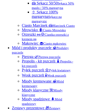
🍰 Sękacz 50/50
Sękacz 50%
masło / 50% margaryna
🏺 Sękacz 100%
margaryna
Sękacz na
margarynie
Ciasto Marcinek 🍰
Marcinek Ciasto
Mrowisko 🐜
Ciasto Mrowisko
Orzeszki 🥜🍪
Ciastka orzeszki z
kremem 🥜
Makowiec 🧁
Ciasto makowiec
Miód i produkty pszczele 🍯
Produkty
pszczele
Pierzga 🌿
Pierzga pszczela
Propolis - kit pszczeli 🧴
Propolis -
kit pszczeli
Pyłek pszczeli 🌼
Pyłek kwiatowy
Wosk pszczeli 🕯
Wosk pszczeli
Miody kremowane 🍯
Miód
kremowany
Miody klasyczne 🌺
Miody
klasyczne
Miody spadziowe 🌲
Miód
spadziowy
Zestawy prezentowe 🎁
Zestawy