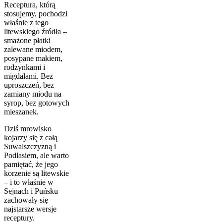
Receptura, którą
stosujemy, pochodzi
właśnie z tego
litewskiego źródła –
smażone płatki
zalewane miodem,
posypane makiem,
rodzynkami i
migdałami. Bez
uproszczeń, bez
zamiany miodu na
syrop, bez gotowych
mieszanek.
Dziś mrowisko
kojarzy się z całą
Suwalszczyzną i
Podlasiem, ale warto
pamiętać, że jego
korzenie są litewskie
– i to właśnie w
Sejnach i Puńsku
zachowały się
najstarsze wersje
receptury.