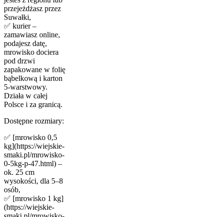
przejeżdżasz przez
Suwałki,
✅ kurier –
zamawiasz online,
podajesz datę,
mrowisko dociera
pod drzwi
zapakowane w folię
bąbelkową i karton
5-warstwowy.
Działa w całej
Polsce i za granicą.
Dostępne rozmiary:
✅ [mrowisko 0,5
kg](https://wiejskie-
smaki.pl/mrowisko-
0-5kg-p-47.html) –
ok. 25 cm
wysokości, dla 5–8
osób,
✅ [mrowisko 1 kg]
(https://wiejskie-
smaki.pl/mrowisko-