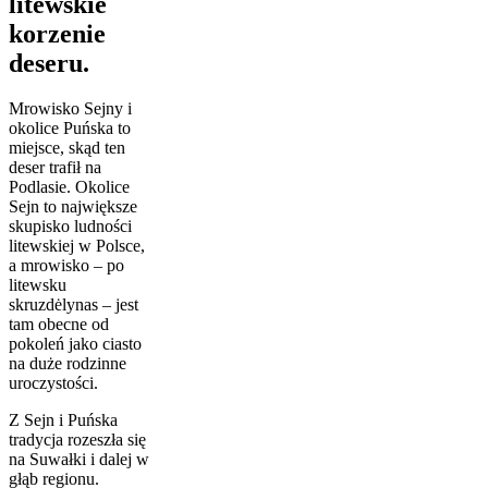
litewskie
korzenie
deseru.
Mrowisko Sejny i
okolice Puńska to
miejsce, skąd ten
deser trafił na
Podlasie. Okolice
Sejn to największe
skupisko ludności
litewskiej w Polsce,
a mrowisko – po
litewsku
skruzdėlynas – jest
tam obecne od
pokoleń jako ciasto
na duże rodzinne
uroczystości.
Z Sejn i Puńska
tradycja rozeszła się
na Suwałki i dalej w
głąb regionu.