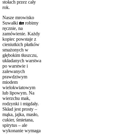
stołach przez cały
rok.
Nasze mrowisko
Suwałki 🏡 robimy
ręcznie, na
zamówienie. Każdy
kopiec powstaje z
cieniutkich płatków
smażonych w
głębokim tłuszczu,
układanych warstwa
po warstwie i
zalewanych
prawdziwym
miodem
wielokwiatowym
lub lipowym. Na
wierzchu mak,
rodzynki i migdały.
Skład jest prosty –
mąka, jajka, masło,
cukier, śmietana,
spirytus – ale
wykonanie wymaga