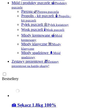
Miód i produkty pszczele 🍯
Produkty
pszczele
Pierzga 🌿
Pierzga pszczela
Propolis - kit pszczeli 🧴
Propolis -
kit pszczeli
Pyłek pszczeli 🌼
Pyłek kwiatowy
Wosk pszczeli 🕯
Wosk pszczeli
Miody kremowane 🍯
Miód
kremowany
Miody klasyczne 🌺
Miody
klasyczne
Miody spadziowe 🌲
Miód
spadziowy
Zestawy prezentowe 🎁
Zestawy
prezentowe na każdą okazję!
Bestsellery
🍰 Sękacz 1,8kg 100%