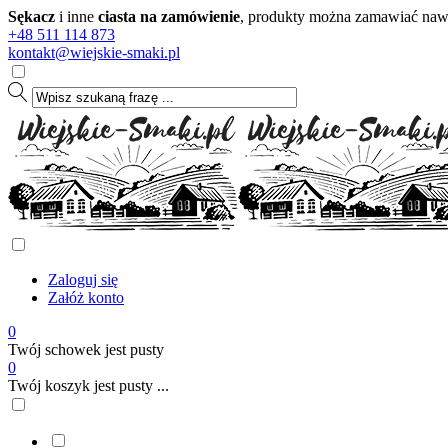
Sękacz
i inne
ciasta na zamówienie
, produkty można zamawiać nawet
+48 511 114 873
kontakt@wiejskie-smaki.pl
Zaloguj się
Załóż konto
0
Twój schowek jest pusty
0
Twój koszyk jest pusty ...