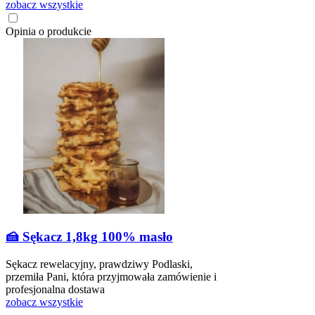
zobacz wszystkie
Opinia o produkcie
🍰 Sękacz 1,8kg 100% masło
Sękacz rewelacyjny, prawdziwy Podlaski,
przemiła Pani, która przyjmowała zamówienie i
profesjonalna dostawa
zobacz wszystkie