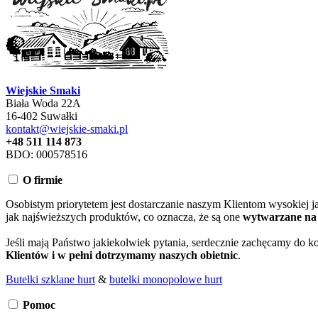
Wiejskie Smaki
Biała Woda 22A
16-402 Suwałki
kontakt@wiejskie-smaki.pl
+48 511 114 873
BDO: 000578516
O firmie
Osobistym priorytetem jest dostarczanie naszym Klientom wysokiej j
jak najświeższych produktów, co oznacza, że są one
wytwarzane na 
Jeśli mają Państwo jakiekolwiek pytania, serdecznie zachęcamy do 
Klientów i w pełni dotrzymamy naszych obietnic
.
Butelki szklane hurt
&
butelki monopolowe hurt
Pomoc