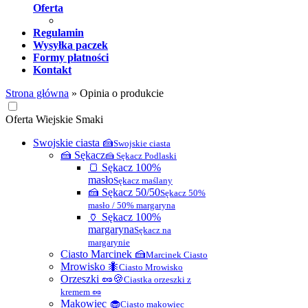
Oferta
Regulamin
Wysyłka paczek
Formy płatności
Kontakt
Strona główna
»
Opinia o produkcie
Oferta Wiejskie Smaki
Swojskie ciasta 🍰
Swojskie ciasta
🍰 Sękacz
🍰 Sękacz Podlaski
🍞 Sękacz 100%
masło
Sękacz maślany
🍰 Sękacz 50/50
Sękacz 50%
masło / 50% margaryna
🏺 Sękacz 100%
margaryna
Sękacz na
margarynie
Ciasto Marcinek 🍰
Marcinek Ciasto
Mrowisko 🐜
Ciasto Mrowisko
Orzeszki 🥜🍪
Ciastka orzeszki z
kremem 🥜
Makowiec 🧁
Ciasto makowiec