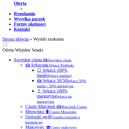
Oferta
Regulamin
Wysyłka paczek
Formy płatności
Kontakt
Strona główna
»
Wyniki szukania
Oferta Wiejskie Smaki
Swojskie ciasta 🍰
Swojskie ciasta
🍰 Sękacz
🍰 Sękacz Podlaski
🍞 Sękacz 100%
masło
Sękacz maślany
🍰 Sękacz 50/50
Sękacz 50%
masło / 50% margaryna
🏺 Sękacz 100%
margaryna
Sękacz na
margarynie
Ciasto Marcinek 🍰
Marcinek Ciasto
Mrowisko 🐜
Ciasto Mrowisko
Orzeszki 🥜🍪
Ciastka orzeszki z
kremem 🥜
Makowiec 🧁
Ciasto makowiec