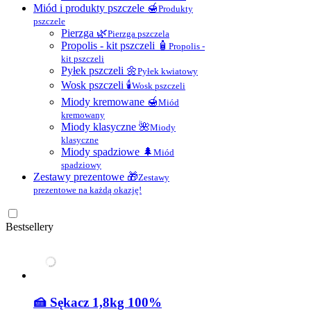
Miód i produkty pszczele 🍯
Produkty
pszczele
Pierzga 🌿
Pierzga pszczela
Propolis - kit pszczeli 🧴
Propolis -
kit pszczeli
Pyłek pszczeli 🌼
Pyłek kwiatowy
Wosk pszczeli 🕯
Wosk pszczeli
Miody kremowane 🍯
Miód
kremowany
Miody klasyczne 🌺
Miody
klasyczne
Miody spadziowe 🌲
Miód
spadziowy
Zestawy prezentowe 🎁
Zestawy
prezentowe na każdą okazję!
Bestsellery
🍰 Sękacz 1,8kg 100%