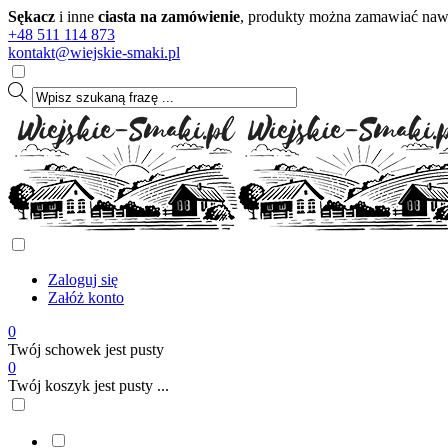
Sękacz
i inne
ciasta na zamówienie
, produkty można zamawiać nawet
+48 511 114 873
kontakt@wiejskie-smaki.pl
Zaloguj się
Załóż konto
0
Twój schowek jest pusty
0
Twój koszyk jest pusty ...