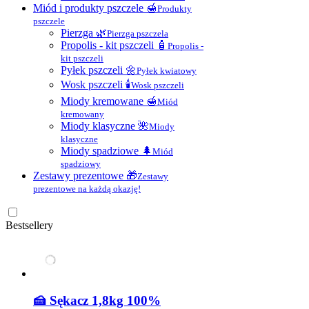
Miód i produkty pszczele 🍯
Produkty
pszczele
Pierzga 🌿
Pierzga pszczela
Propolis - kit pszczeli 🧴
Propolis -
kit pszczeli
Pyłek pszczeli 🌼
Pyłek kwiatowy
Wosk pszczeli 🕯
Wosk pszczeli
Miody kremowane 🍯
Miód
kremowany
Miody klasyczne 🌺
Miody
klasyczne
Miody spadziowe 🌲
Miód
spadziowy
Zestawy prezentowe 🎁
Zestawy
prezentowe na każdą okazję!
Bestsellery
🍰 Sękacz 1,8kg 100%