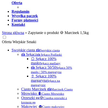
Oferta
Regulamin
Wysyłka paczek
Formy płatności
Kontakt
Strona główna
»
Zapytanie o produkt 🍪 Marcinek 1,5kg
Oferta Wiejskie Smaki
Swojskie ciasta 🍰
Swojskie ciasta
🍰 Sękacz
🍰 Sękacz Podlaski
🍞 Sękacz 100%
masło
Sękacz maślany
🍰 Sękacz 50/50
Sękacz 50%
masło / 50% margaryna
🏺 Sękacz 100%
margaryna
Sękacz na
margarynie
Ciasto Marcinek 🍰
Marcinek Ciasto
Mrowisko 🐜
Ciasto Mrowisko
Orzeszki 🥜🍪
Ciastka orzeszki z
kremem 🥜
Makowiec 🧁
Ciasto makowiec