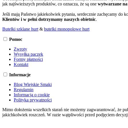
jak najświeższych produktów, co oznacza, że są one
wytwarzane na 
Jeśli mają Państwo jakiekolwiek pytania, serdecznie zachęcamy do 
Klientów i w pełni dotrzymamy naszych obietnic
.
Butelki szklane hurt
&
butelki monopolowe hurt
Pomoc
Zwroty
Wysyłka paczek
Formy płatności
Kontakt
Informacje
Blog Wiejskie Smaki
Regulamin
Informacja o cookie
Polityka prywatności
Mimo dołożenia wszelkich starań nie możemy zagwarantować, że publ
jakichkolwiek roszczeń. W razie wątpliwości przed podjęciem decyzji