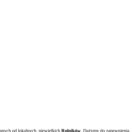
anych od lokalnych, niewielkich
Rolników
. Dążymy do zapewnienia