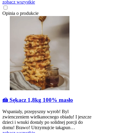
zobacz wszystkie
Opinia o produkcie
🍰 Sękacz 1,8kg 100% masło
Wspanialy, przepyszny wyrob! Byl
zwienczeniem wielkanocnego obiadu! I jeszcze
dzieci i wnuki dostaly po solidnej porcji do
domu! Brawo! Utrzymujcie takąpun…
zobacz wszystkie