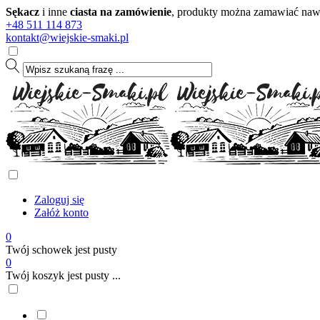
Sękacz
i inne
ciasta na zamówienie
, produkty można zamawiać nawet
+48 511 114 873
kontakt@wiejskie-smaki.pl
Zaloguj się
Załóż konto
0
Twój schowek jest pusty
0
Twój koszyk jest pusty ...