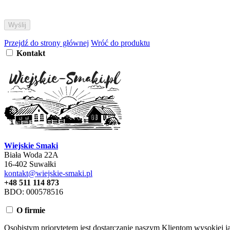
Przejdź do strony głównej
Wróć do produktu
Kontakt
Wiejskie Smaki
Biała Woda 22A
16-402 Suwałki
kontakt@wiejskie-smaki.pl
+48 511 114 873
BDO: 000578516
O firmie
Osobistym priorytetem jest dostarczanie naszym Klientom wysokiej j