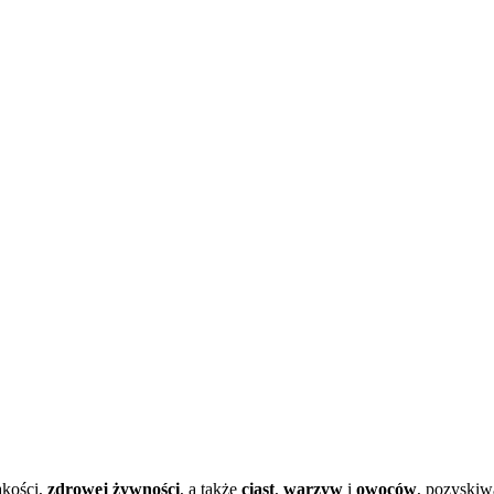
akości,
zdrowej żywności
, a także
ciast
,
warzyw
i
owoców
, pozyskiw